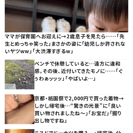
ママが保育園へお迎えに→2歳息子を見たら……「先
生とめっちゃ笑った」まさかの姿に「幼児しか許されな
いヤツww」「大渋滞すぎるw」
ベンチで休憩していると…遠方に違和
感。その後、近付いてきたモノに……「ぐ
ぅわぁッッッ」「やばいよ…」
京都・祇園祭で2,000円で買った着物→
しかし帰宅後…“驚きの光景”に「良い
買い物されましたね～」「お宝だ」「掘り
出し物ですね」
ミスドでドーナツを購入。→帰宅後、分