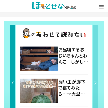
お昼寝するお
じいちゃんとわ
んこ しかしよ
く見ると…「何
回でも見てしま
う」「ラブリーす
飼い主が廊下
ぎ」の声
で寝てみた
ら…→大型犬
たちによって廊
下が天国に！？