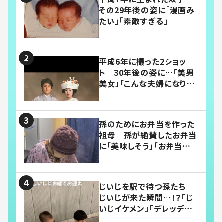
その29年後の姿に「漫画み
たい」「素敵すぎる」
平成6年に撮った2ショッ
ト 30年後の姿に…「美男
美女」「こんな夫婦になりた
い」
孫のためにお弁当を作った
祖母 孫が絶賛したお弁当
に「美味しそう」「お弁当すご
い」
じいじを駅で待つ孫たち
じいじが来た瞬間…！？「じ
いじイケメン」「デレッデレ」
「嬉しくて可愛くてたまらな