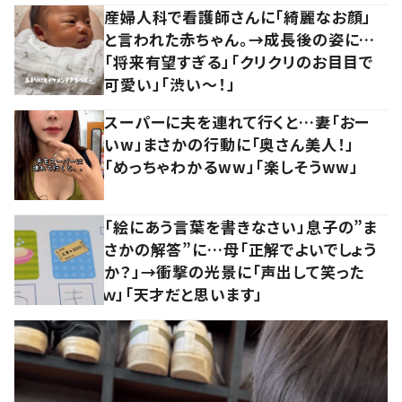
産婦人科で看護師さんに「綺麗なお顔」
と言われた赤ちゃん。→成長後の姿に…
「将来有望すぎる」「クリクリのお目目で
可愛い」「渋い～！」
スーパーに夫を連れて行くと…妻「おー
いw」まさかの行動に「奥さん美人！」
「めっちゃわかるww」「楽しそうww」
「絵にあう言葉を書きなさい」息子の”ま
さかの解答”に…母「正解でよいでしょう
か？」→衝撃の光景に「声出して笑った
ｗ」「天才だと思います」