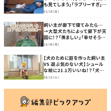
も見てしまう」「ラブリーすぎ」の
声
02/18（日）
飼い主が廊下で寝てみたら…
→大型犬たちによって廊下が天
国に！？「羨ましい」「幸せそう」
の声
10/30（月）
【犬のために庭を作った飼い主
VS 遊ぶ気のない犬】シュール
な絵に21.1万いいね！？「犬の
強い意志を感じる」
08/15（火）