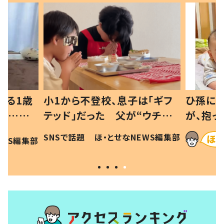
べる1歳
小1から不登校、息子は「ギフ
ひ孫にデ
と…母
テッド」だった 父が“ウチ給
が、抱っ
母の投稿
食”を作り続ける理由とは #令
に「涙が
SNSで話題
ほ・とせなNEWS編集部
EWS編集部
「現行
和の親 #令和の子
方ない」