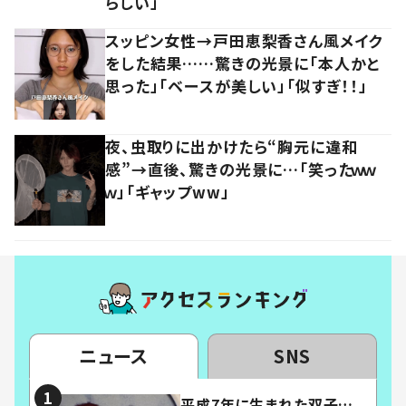
らしい」
スッピン女性→戸田恵梨香さん風メイク
をした結果……驚きの光景に「本人かと
思った」「ベースが美しい」「似すぎ！！」
夜、虫取りに出かけたら“胸元に違和
感”→直後、驚きの光景に…「笑ったｗｗ
ｗ」「ギャップww」
ニュース
SNS
平成7年に生まれた双子…