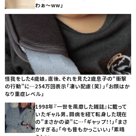
わぁ～ww」
怪我をした4歳娘。直後、それを見た2歳息子の“衝撃
の行動”に…254万回表示「凄い配慮（笑）」「お顔はか
なり重症レベル」
1998年『一世を風靡した雑誌』に載って
いたギャル男。闘病を経て転身した現在
の”まさかの姿”に…「ギャップ！！」「まさ
かすぎる」「今も昔もかっこいい」「素晴