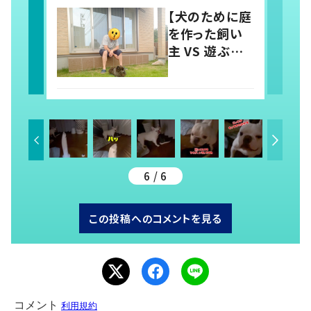
「羨ましい」「幸
【犬のために庭
せそう」の声
を作った飼い
主 VS 遊ぶ気
のない犬】シュ
ールな絵に
21.1万いい
ね！？「犬の強
い意志を感じ
る」
6 / 6
この投稿へのコメントを見る