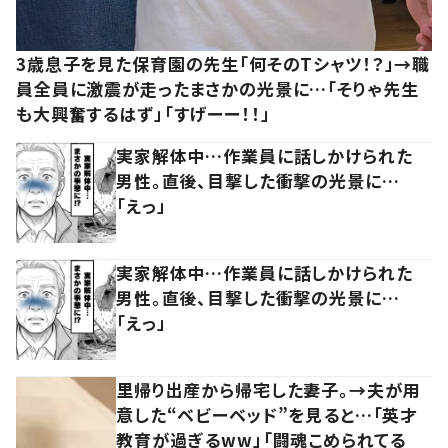
3歳息子を見た保育園の先生「何そのTシャツ！？」→職
員全員に激震が走ったまさかの光景に…「そりゃ先生
も大興奮するはず」「すげーー！！」
実家解体中…作業員に話しかけられた
男性。直後、目撃した衝撃の光景に…
「えっ」
実家解体中…作業員に話しかけられた
男性。直後、目撃した衝撃の光景に…
「えっ」
里帰り出産から帰宅した妻子。→夫が用
意した“ベビーベッド”を見ると…「英才
教育が過ぎるww」「闘魂こめられてる