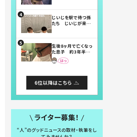
賛したお弁当に「美
味しそう」「お弁当す
ごい」
じいじを駅で待つ孫
たち じいじが来た
瞬間…！？「じいじイ
ケメン」「デレッデレ」
「嬉しくて可愛くてた
生後8ヶ月で亡くなっ
まらない」「幸せにな
た息子 約3年半
れる」
後、当時の妻の日記
に書いてあった本音
とは
6位以降はこちら
ライター募集！
“人”のグッドニュースの取材・執筆をし
てみませんか？