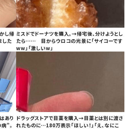
しかし帰
ミスドでドーナツを購入。→帰宅後、分けようとし
ました
たら…… 目からウロコの光景に「サイコーです
ww」「激しいw」
はあり
ドラッグストアで目薬を購入→目薬とは別に渡さ
病”。
れたものに…180万表示「ほしい！」「え、なにこ