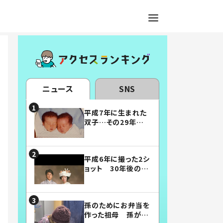
ニュース
SNS
平成7年に生まれた
双子…その29年後
の姿に「漫画みたい」
「素敵すぎる」
平成6年に撮った2シ
ョット 30年後の姿
に…「美男美女」「こ
んな夫婦になりた
い」
孫のためにお弁当を
作った祖母 孫が絶