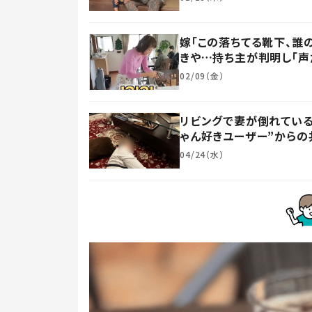
嫁「この落ちてる靴下、誰
きや…持ち主が判明し「声
02/09（金）
リビングで妻が倒れている
ゃん好きユーザー”からの
04/24（水）