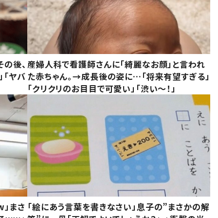
その後、
産婦人科で看護師さんに「綺麗なお顔」と言われ
」「ヤバ
た赤ちゃん。→成長後の姿に…「将来有望すぎる」
「クリクリのお目目で可愛い」「渋い～！」
w」まさ
「絵にあう言葉を書きなさい」息子の”まさかの解