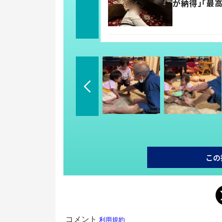
が納得」「最
この