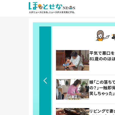
平気で悪口を
81歳ののほ
嫁「この落ち
の？」一触即
笑しちゃった」
リビングで妻