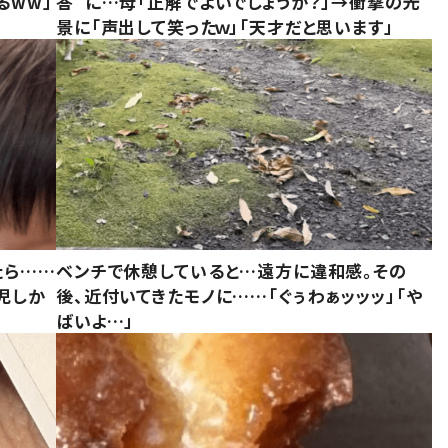
るww」
答”に…母「正解でよいでしょうか？」→衝撃の光
景に「声出して笑ったｗ」「天才だと思います」
たら……
ベンチで休憩していると…遠方に違和感。その
児しか
後、近付いてきたモノに……「ぐぅわぁッッッ」「や
ばいよ…」