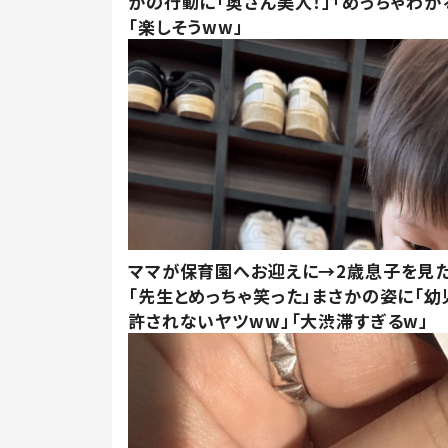
かの行動に「奥さん美人！」「めっちゃわか
「楽しそうww」
ママが保育園へお迎えに→2歳息子を見
「先生とめっちゃ笑った」まさかの姿に「幼
許されないヤツww」「大渋滞すぎるw」