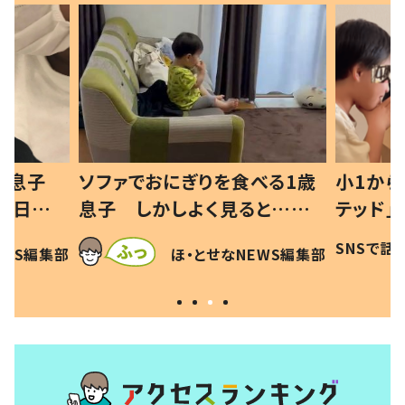
った息子
ソファでおにぎりを食べる1歳
小1から
の日記に
息子 しかしよく見ると…母
テッド」
は
「！？」すべてを察した母の投稿
食”を作
SNSで話
EWS編集部
ほ・とせなNEWS編集部
に「可愛いから許す！」「現行
和の親 
犯〜」