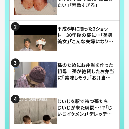
たい」「素敵すぎる」
平成6年に撮った2ショッ
ト 30年後の姿に…「美男
美女」「こんな夫婦になりた
い」
孫のためにお弁当を作った
祖母 孫が絶賛したお弁当
に「美味しそう」「お弁当すご
い」
じいじを駅で待つ孫たち
じいじが来た瞬間…！？「じ
いじイケメン」「デレッデレ」
「嬉しくて可愛くてたまらな
い」「幸せになれる」