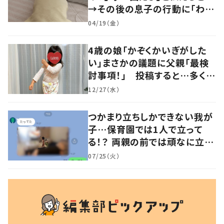
→その後の息子の行動に「わか
るよその気持ち」「うちの子も！」
04/19（金）
の声
4歳の娘「かぞくかいぎがした
い」まさかの議題に父親「最検
討事項！」 投稿すると…多くの
意見が寄せられる！
12/27（水）
つかまり立ちしかできない我が
子…保育園では1人で立って
る！？ 両親の前では頑なに立た
ない1歳児が可愛すぎる…！
07/25（火）