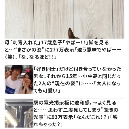
母「刺青入れた」17歳息子「やばー！！」脚を見る
と…“まさかの姿”に277万表示「違う意味でやばーー
（笑）」「な、なるほど！！」
「好き同士」だけど付き合っていなかった
男女。それから15年…小中高と同じだっ
た2人の“現在の姿”に……「大人になっ
ても可愛い」
駅の電光掲示板に違和感。→よく見る
と……思わず二度見してしまう”驚きの
光景”に93万表示「なんだこれ！？」「壊
れちゃった？」