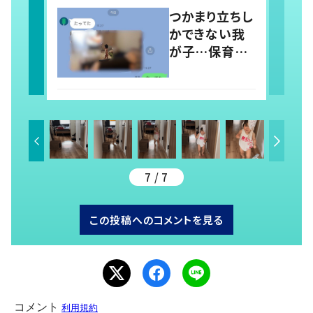
稿すると…多く
つかまり立ちし
の意見が寄せ
かできない我
られる！
が子…保育園
では1人で立っ
てる！？ 両親の
前では頑なに
立たない1歳児
が可愛すぎ
る…！
7 / 7
この投稿へのコメントを見る