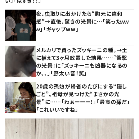
い」「似すぎ！！」
夜、虫取りに出かけたら“胸元に違和
感”→直後、驚きの光景に…「笑ったｗｗ
ｗ」「ギャップww」
メルカリで買ったズッキーニの種。→土
に植えて3ヶ月放置した結果……『衝撃
の光景』に「ズッキーニも凶器になるの
か、、」「野太い音！笑」
20歳の孫娘が帰省のたびにする“隠し
ごと”。祖母が見つけた“まさかの光
景”に……「わぁーーー！」「最高の孫だ」
「これいいですね」