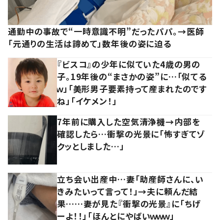
通勤中の事故で“一時意識不明”だったパパ。→医師
「元通りの生活は諦めて」数年後の姿に迫る
『ビスコ』の少年に似ていた4歳の男の
子。19年後の“まさかの姿”に…「似てる
ｗ」「美形男子要素持って産まれたのです
ね」「イケメン！」
7年前に購入した空気清浄機→内部を
確認したら…衝撃の光景に「怖すぎてゾ
クッとしました…」
立ち会い出産中…妻「助産師さんに、い
きみたいって言って！」→夫に頼んだ結
果……妻が見た『衝撃の光景』に「ちげ
ーよ！！」「ほんとにやばいｗｗｗ」