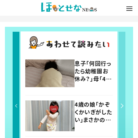
息子「何回行っ
たら幼稚園お
休み？」母「4回
だよ」と伝える
と…→その後
の息子の行動
4歳の娘「かぞ
に「わかるよそ
くかいぎがした
の気持ち」「う
い」まさかの議
ちの子も！」の
題に父親「最検
声
討事項！」 投