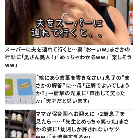
スーパーに夫を連れて行くと…妻「おーいw」まさかの
行動に「奥さん美人！」「めっちゃわかるww」「楽しそう
ww」
「絵にあう言葉を書きなさい」息子の”ま
さかの解答”に…母「正解でよいでしょう
か？」→衝撃の光景に「声出して笑った
ｗ」「天才だと思います」
ママが保育園へお迎えに→2歳息子を
見たら……「先生とめっちゃ笑った」まさ
かの姿に「幼児しか許されないヤツ
ww」「大渋滞すぎるw」