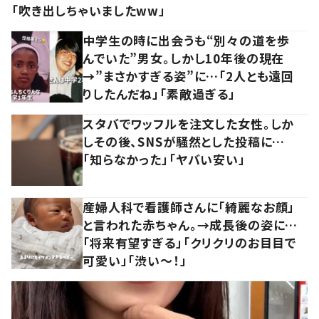
「吹き出しちゃいましたww」
中学生の時に出会うも“別々の道を歩
んでいた”男女。しかし10年後の現在
→”まさかすぎる姿”に…「2人とも遠回
りしたんだね」「素敵過ぎる」
スタバでワッフルを注文した女性。しか
しその後、SNSが騒然とした投稿に…
「知らなかった」「ヤバい安い」
産婦人科で看護師さんに「綺麗なお顔」
と言われた赤ちゃん。→成長後の姿に…
「将来有望すぎる」「クリクリのお目目で
可愛い」「渋い～！」