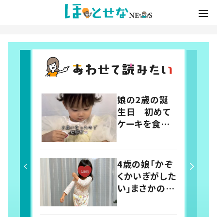
娘の2歳の誕
生日 初めて
ケーキを食べ
た反応に「見て
いて気持ちい
い」「素晴らし
4歳の娘「かぞ
い食べっぷり」
くかいぎがした
の声
い」まさかの議
題に父親「最検
討事項！」 投