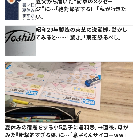
義父から届いた“衝撃のメッセー
ジ”に…「絶対帰省する！」「私が行きた
い」
昭和29年製造の東芝の洗濯機。動かし
てみると……「驚き」「東芝恐るべし」
夏休みの宿題をする小5息子に違和感。→直後、母が
みた『衝撃的すぎる姿』に…「息子くんサイコーww」