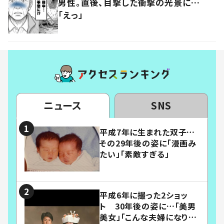
男性。直後、目撃した衝撃の光景に…
「えっ」
ニュース
SNS
平成7年に生まれた双子…
その29年後の姿に「漫画み
たい」「素敵すぎる」
平成6年に撮った2ショッ
ト 30年後の姿に…「美男
美女」「こんな夫婦になりた