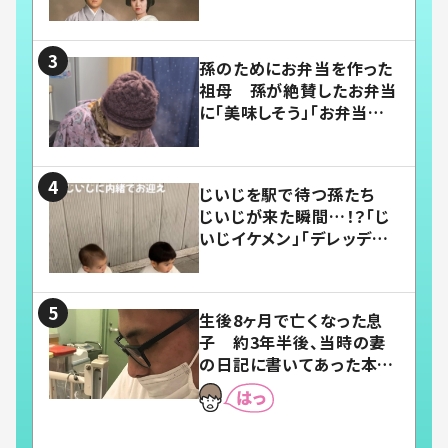
い」
孫のためにお弁当を作った
祖母 孫が絶賛したお弁当
に「美味しそう」「お弁当すご
い」
じいじを駅で待つ孫たち
じいじが来た瞬間…！？「じ
いじイケメン」「デレッデレ」
「嬉しくて可愛くてたまらな
い」「幸せになれる」
生後8ヶ月で亡くなった息
子 約3年半後、当時の妻
の日記に書いてあった本音
とは