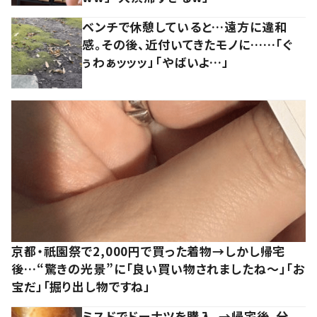
ベンチで休憩していると…遠方に違和
感。その後、近付いてきたモノに……「ぐ
ぅわぁッッッ」「やばいよ…」
京都・祇園祭で2,000円で買った着物→しかし帰宅
後…“驚きの光景”に「良い買い物されましたね～」「お
宝だ」「掘り出し物ですね」
ミスドでドーナツを購入。→帰宅後、分