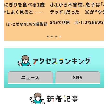
べる1歳
小1から不登校、息子は「ギフ
ひ孫にデ
と…母
テッド」だった 父が“ウチ給
が、抱っ
母の投稿
食”を作り続ける理由とは #令
に「涙が
SNSで話題
ほ・とせなNEWS編集部
EWS編集部
「現行
和の親 #令和の子
方ない」
ニュース
SNS