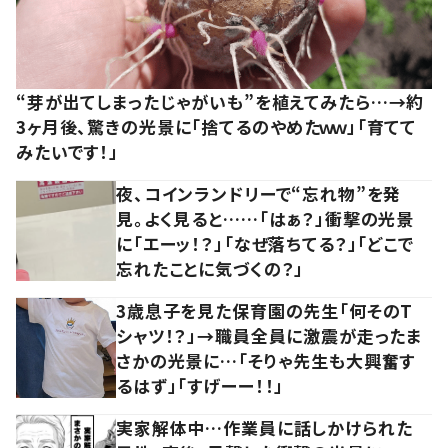
“芽が出てしまったじゃがいも”を植えてみたら…→約
3ヶ月後、驚きの光景に「捨てるのやめたｗｗ」「育てて
みたいです！」
夜、コインランドリーで“忘れ物”を発
見。よく見ると……「はぁ？」衝撃の光景
に「エーッ！？」「なぜ落ちてる？」「どこで
忘れたことに気づくの？」
3歳息子を見た保育園の先生「何そのT
シャツ！？」→職員全員に激震が走ったま
さかの光景に…「そりゃ先生も大興奮す
るはず」「すげーー！！」
実家解体中…作業員に話しかけられた