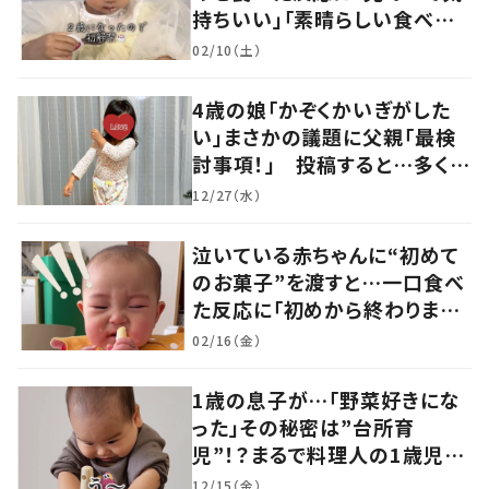
持ちいい」「素晴らしい食べっ
ぷり」の声
02/10（土）
4歳の娘「かぞくかいぎがした
い」まさかの議題に父親「最検
討事項！」 投稿すると…多くの
意見が寄せられる！
12/27（水）
泣いている赤ちゃんに“初めて
のお菓子”を渡すと…一口食べ
た反応に「初めから終わりまで
可愛い」の声
02/16（金）
1歳の息子が…「野菜好きにな
った」その秘密は”台所育
児”！？まるで料理人の1歳児に
「尊敬します」「目指したい」
12/15（金）