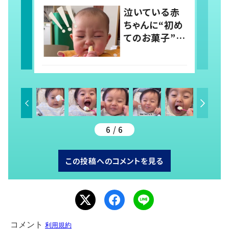
稿すると…多く
泣いている赤
の意見が寄せ
ちゃんに“初め
られる！
てのお菓子”を
渡すと…一口
食べた反応に
「初めから終わ
りまで可愛い」
の声
6 / 6
この投稿へのコメントを見る