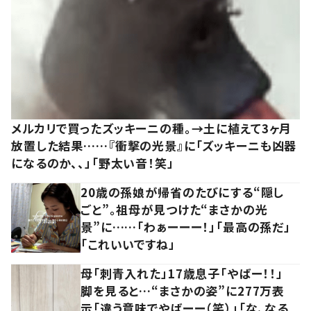
メルカリで買ったズッキーニの種。→土に植えて3ヶ月
放置した結果……『衝撃の光景』に「ズッキーニも凶器
になるのか、、」「野太い音！笑」
20歳の孫娘が帰省のたびにする“隠し
ごと”。祖母が見つけた“まさかの光
景”に……「わぁーーー！」「最高の孫だ」
「これいいですね」
母「刺青入れた」17歳息子「やばー！！」
脚を見ると…“まさかの姿”に277万表
示「違う意味でやばーー（笑）」「な、なる