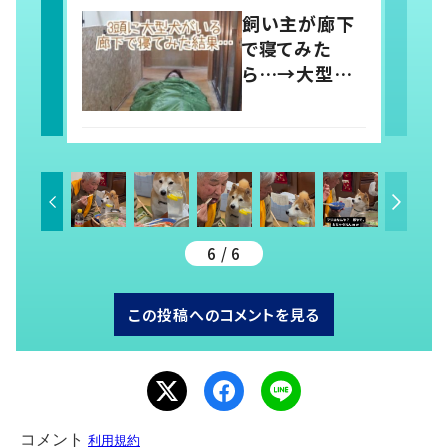
う」「ラブリーす
飼い主が廊下
ぎ」の声
で寝てみた
ら…→大型犬
たちによって廊
下が天国に！？
「羨ましい」「幸
せそう」の声
6 / 6
この投稿へのコメントを見る