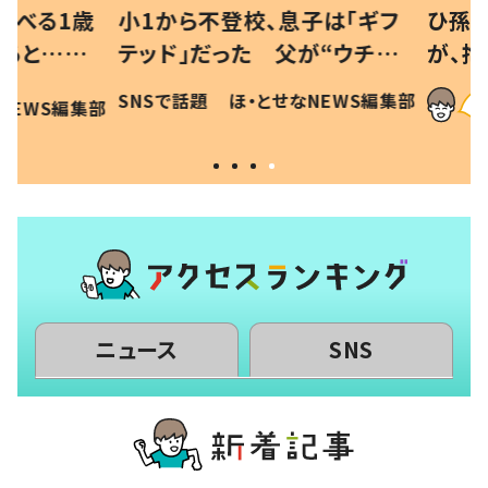
べる1歳
小1から不登校、息子は「ギフ
ひ孫にデ
と…母
テッド」だった 父が“ウチ給
が、抱っ
母の投稿
食”を作り続ける理由とは #令
に「涙が
SNSで話題
ほ・とせなNEWS編集部
EWS編集部
「現行
和の親 #令和の子
方ない」
ニュース
SNS