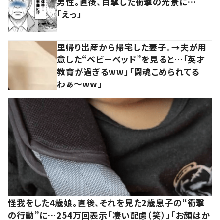
男性。直後、目撃した衝撃の光景に…
「えっ」
里帰り出産から帰宅した妻子。→夫が用
意した“ベビーベッド”を見ると…「英才
教育が過ぎるww」「闘魂こめられてる
わぁ～ww」
怪我をした4歳娘。直後、それを見た2歳息子の“衝撃
の行動”に…254万回表示「凄い配慮（笑）」「お顔はか