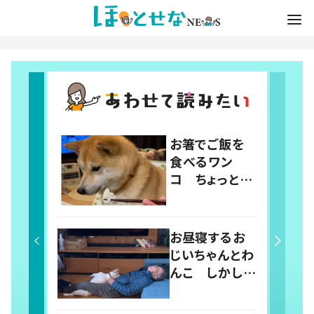
お箸でご飯を
食べるワン
コ ちょっと多
めに“あー
ん”すると…意
外な反応に
お昼寝するお
「な、なんで？」
じいちゃんとわ
「柴あるあるか
んこ しかしよ
も」の声
く見ると…「何
回でも見てしま