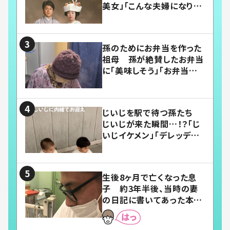
美女」「こんな夫婦になりた
い」
孫のためにお弁当を作った
祖母 孫が絶賛したお弁当
に「美味しそう」「お弁当すご
い」
じいじを駅で待つ孫たち
じいじが来た瞬間…！？「じ
いじイケメン」「デレッデレ」
「嬉しくて可愛くてたまらな
い」「幸せになれる」
生後8ヶ月で亡くなった息
子 約3年半後、当時の妻
の日記に書いてあった本音
とは