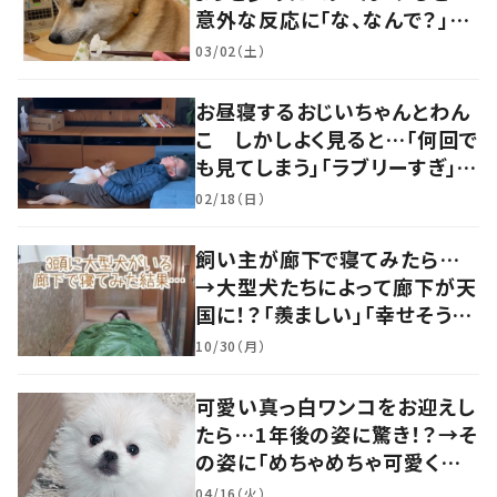
意外な反応に「な、なんで？」
「柴あるあるかも」の声
03/02（土）
お昼寝するおじいちゃんとわん
こ しかしよく見ると…「何回で
も見てしまう」「ラブリーすぎ」の
声
02/18（日）
飼い主が廊下で寝てみたら…
→大型犬たちによって廊下が天
国に！？「羨ましい」「幸せそう」
の声
10/30（月）
可愛い真っ白ワンコをお迎えし
たら…1年後の姿に驚き！？→そ
の姿に「めちゃめちゃ可愛くて
笑いました」「個性が光ってる」
04/16（火）