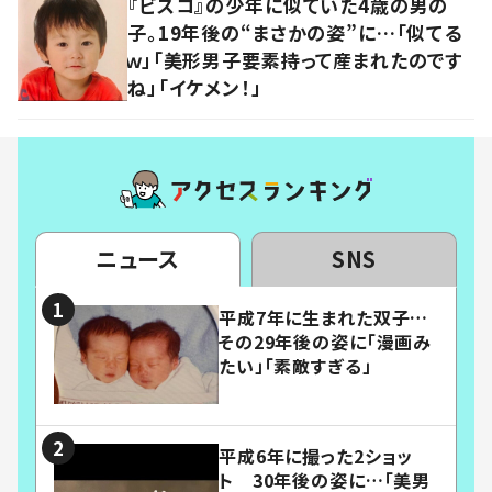
『ビスコ』の少年に似ていた4歳の男の
子。19年後の“まさかの姿”に…「似てる
ｗ」「美形男子要素持って産まれたのです
ね」「イケメン！」
ニュース
SNS
平成7年に生まれた双子…
その29年後の姿に「漫画み
たい」「素敵すぎる」
平成6年に撮った2ショッ
ト 30年後の姿に…「美男