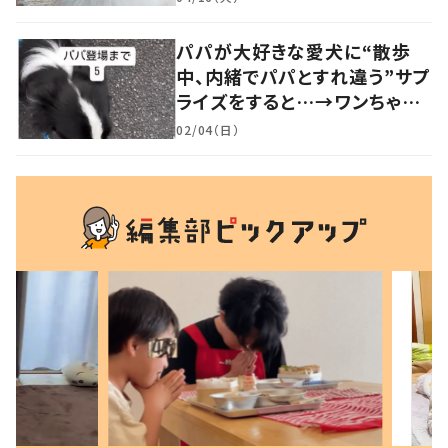
の声
パパが大好きな愛犬に“散歩
中、内緒でパパとすれ違う”サプ
ライズをすると…→ワンちゃん
の反応に「可愛すぎる」「賢い
02/04（日）
子」の声