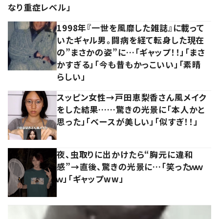
なり重症レベル」
1998年『一世を風靡した雑誌』に載って
いたギャル男。闘病を経て転身した現在
の”まさかの姿”に…「ギャップ！！」「まさ
かすぎる」「今も昔もかっこいい」「素晴
らしい」
スッピン女性→戸田恵梨香さん風メイク
をした結果……驚きの光景に「本人かと
思った」「ベースが美しい」「似すぎ！！」
夜、虫取りに出かけたら“胸元に違和
感”→直後、驚きの光景に…「笑ったｗｗ
ｗ」「ギャップww」