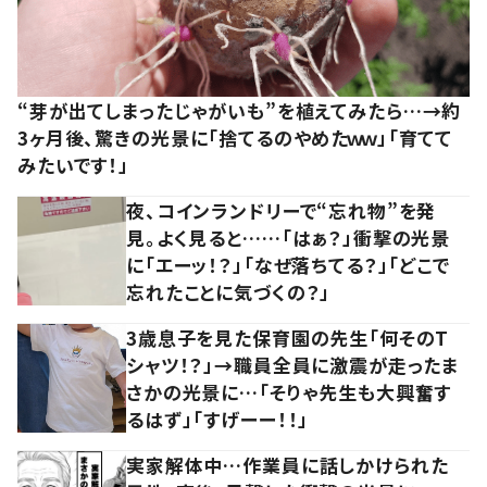
“芽が出てしまったじゃがいも”を植えてみたら…→約
3ヶ月後、驚きの光景に「捨てるのやめたｗｗ」「育てて
みたいです！」
夜、コインランドリーで“忘れ物”を発
見。よく見ると……「はぁ？」衝撃の光景
に「エーッ！？」「なぜ落ちてる？」「どこで
忘れたことに気づくの？」
3歳息子を見た保育園の先生「何そのT
シャツ！？」→職員全員に激震が走ったま
さかの光景に…「そりゃ先生も大興奮す
るはず」「すげーー！！」
実家解体中…作業員に話しかけられた