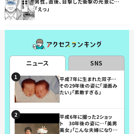
男性。直後、目撃した衝撃の光景に…
「えっ」
ニュース
SNS
平成7年に生まれた双子…
その29年後の姿に「漫画み
たい」「素敵すぎる」
平成6年に撮った2ショッ
ト 30年後の姿に…「美男
美女」「こんな夫婦になりた