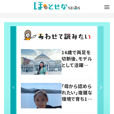
16歳で両足を
切断後、モデル
として活躍
「障がい・健常
は関係ない」前
向きに生きる
「母から認めら
彼女のマイン
れたい」複雑な
ドに迫る
環境で育ち13
歳で摂食障害
に SNSでの