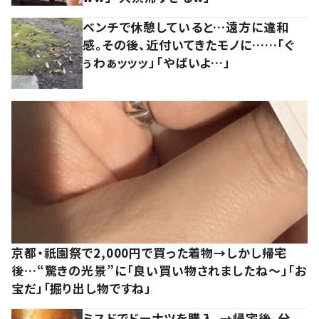
ベンチで休憩していると…遠方に違和
感。その後、近付いてきたモノに……「ぐ
ぅわぁッッッ」「やばいよ…」
京都・祇園祭で2,000円で買った着物→しかし帰宅
後…“驚きの光景”に「良い買い物されましたね～」「お
宝だ」「掘り出し物ですね」
ミスドでドーナツを購入。→帰宅後、分