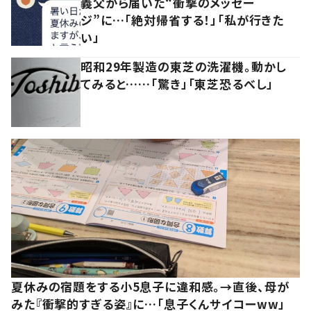
義父から届いた“衝撃のメッセー
ジ”に…「絶対帰省する！」「私が行きた
い」
昭和29年製造の東芝の洗濯機。動かし
てみると……「驚き」「東芝恐るべし」
夏休みの宿題をする小5息子に違和感。→直後、母が
みた『衝撃的すぎる姿』に…「息子くんサイコーww」