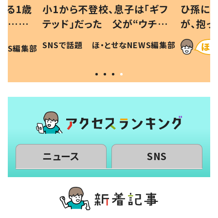
べる1歳
小1から不登校、息子は「ギフ
ひ孫にデ
と…母
テッド」だった 父が“ウチ給
が、抱っ
母の投稿
食”を作り続ける理由とは #令
に「涙が
SNSで話題
ほ・とせなNEWS編集部
EWS編集部
「現行
和の親 #令和の子
方ない」
ニュース
SNS