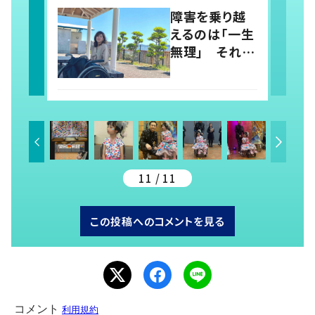
発信を通しカ
障害を乗り越
ウンセラーを目
えるのは「一生
指す
無理」 それで
も「人生をより
豊かにした」と
言える理由と
は
11 / 11
この投稿へのコメントを見る