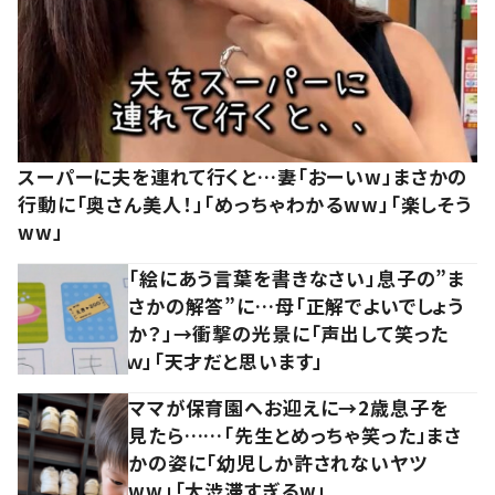
スーパーに夫を連れて行くと…妻「おーいw」まさかの
行動に「奥さん美人！」「めっちゃわかるww」「楽しそう
ww」
「絵にあう言葉を書きなさい」息子の”ま
さかの解答”に…母「正解でよいでしょう
か？」→衝撃の光景に「声出して笑った
ｗ」「天才だと思います」
ママが保育園へお迎えに→2歳息子を
見たら……「先生とめっちゃ笑った」まさ
かの姿に「幼児しか許されないヤツ
ww」「大渋滞すぎるw」