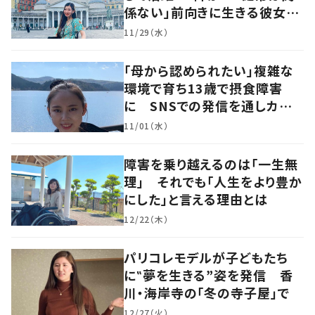
係ない」前向きに生きる彼女の
マインドに迫る
11/29（水）
「母から認められたい」複雑な
環境で育ち13歳で摂食障害
に SNSでの発信を通しカウン
セラーを目指す
11/01（水）
障害を乗り越えるのは「一生無
理」 それでも「人生をより豊か
にした」と言える理由とは
12/22（木）
パリコレモデルが子どもたち
に‟夢を生きる”姿を発信 香
川・海岸寺の「冬の寺子屋」で
12/27（火）