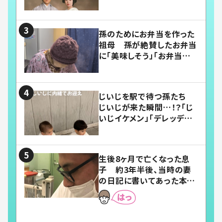
い」
孫のためにお弁当を作った
祖母 孫が絶賛したお弁当
に「美味しそう」「お弁当すご
い」
じいじを駅で待つ孫たち
じいじが来た瞬間…！？「じ
いじイケメン」「デレッデレ」
「嬉しくて可愛くてたまらな
い」「幸せになれる」
生後8ヶ月で亡くなった息
子 約3年半後、当時の妻
の日記に書いてあった本音
とは