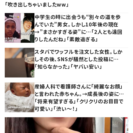
「吹き出しちゃいましたww」
中学生の時に出会うも“別々の道を歩
んでいた”男女。しかし10年後の現在
→”まさかすぎる姿”に…「2人とも遠回
りしたんだね」「素敵過ぎる」
スタバでワッフルを注文した女性。しか
しその後、SNSが騒然とした投稿に…
「知らなかった」「ヤバい安い」
産婦人科で看護師さんに「綺麗なお顔」
と言われた赤ちゃん。→成長後の姿に…
「将来有望すぎる」「クリクリのお目目で
可愛い」「渋い～！」