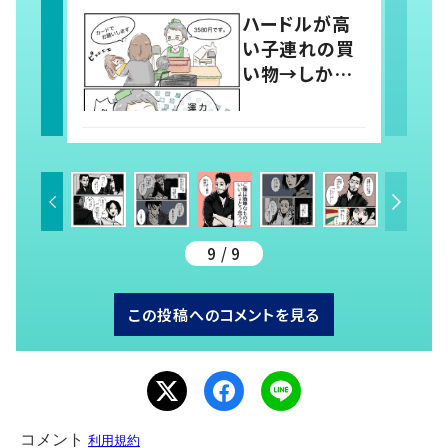
嵐！
ハードルが高
い子連れの買
い物→しかし、
周りの温かい
心遣いに「泣い
ちゃいました」
「私もやってみ
たい」の声
9 / 9
この投稿へのコメントを見る