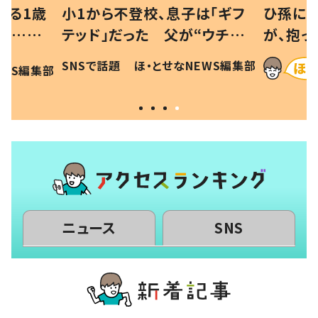
べる1歳
小1から不登校、息子は「ギフ
ひ孫にデ
と…母
テッド」だった 父が“ウチ給
が、抱っ
母の投稿
食”を作り続ける理由とは #令
に「涙が
SNSで話題
ほ・とせなNEWS編集部
EWS編集部
「現行
和の親 #令和の子
方ない」
ニュース
SNS