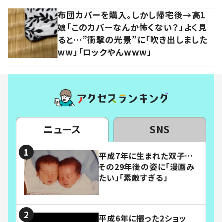
布団カバーを購入。しかし帰宅後→高1
娘「このカバーなんか怖くない？」よく見
ると…”衝撃の光景”に「吹き出しました
ww」「ロックやんwww」
ニュース
SNS
平成7年に生まれた双子…
その29年後の姿に「漫画み
たい」「素敵すぎる」
平成6年に撮った2ショッ