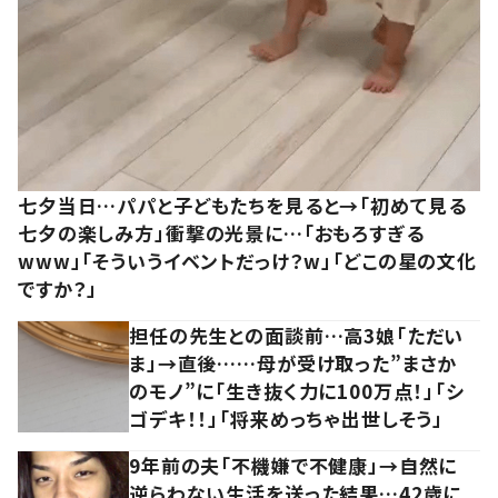
七夕当日…パパと子どもたちを見ると→「初めて見る
七夕の楽しみ方」衝撃の光景に…「おもろすぎる
www」「そういうイベントだっけ？w」「どこの星の文化
ですか？」
担任の先生との面談前…高3娘「ただい
ま」→直後……母が受け取った”まさか
のモノ”に「生き抜く力に100万点！」「シ
ゴデキ！！」「将来めっちゃ出世しそう」
9年前の夫「不機嫌で不健康」→自然に
逆らわない生活を送った結果…42歳に