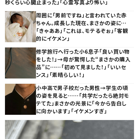
秒くらい心臓止まった」「心霊写真より怖い」
周囲に「男前ですね」と言われていた赤
ちゃん。成長した現在、まさかの姿に…
「きゃああ」「これは、モテるぞぉ」「客観
的にイケメン」
修学旅行へ行った小6息子「良い買い物
をした！」→母が驚愕した“まさかの購入
品”に……「初めて見ました！」「いいセ
ンス」「素晴らしい！」
小中高で男子校だった男性→学生の頃
の姿を見ると……「共学だったら絶対モ
テてた」まさかの光景に「今から告白し
に向かいます」「イケメンすぎ」