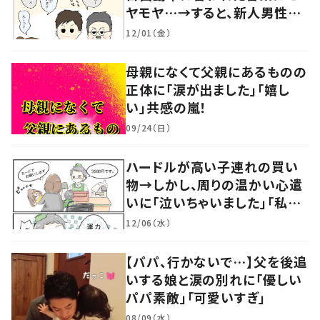
ヤモヤ…→すると、新人男性社
員の言葉に「素敵」「みんながハ
12/01（金）
ッピー」
母親になくて父親にあるものの
正体に「涙が出ました」「嬉し
い」共感の嵐！
09/24（日）
ハードルが高い子連れの買い
物→しかし、周りの温かい心遣
いに「泣いちゃいました」「私も
やってみたい」の声
12/06（水）
【パパ、行かないで…】父を後追
いする娘と涙の別れに「優しい
パパ素敵」「可愛いすぎ」
08/09（水）