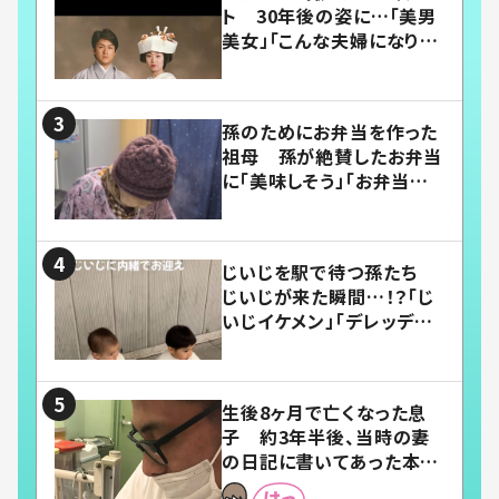
ト 30年後の姿に…「美男
美女」「こんな夫婦になりた
い」
孫のためにお弁当を作った
祖母 孫が絶賛したお弁当
に「美味しそう」「お弁当すご
い」
じいじを駅で待つ孫たち
じいじが来た瞬間…！？「じ
いじイケメン」「デレッデレ」
「嬉しくて可愛くてたまらな
い」「幸せになれる」
生後8ヶ月で亡くなった息
子 約3年半後、当時の妻
の日記に書いてあった本音
とは