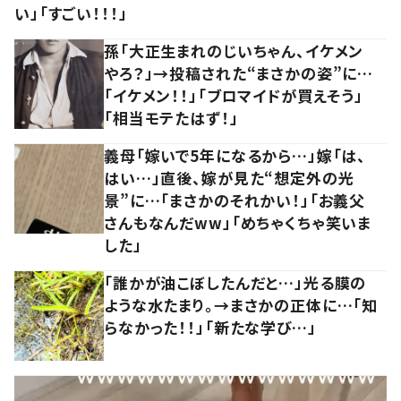
い」「すごい！！！」
孫「大正生まれのじいちゃん、イケメン
やろ？」→投稿された“まさかの姿”に…
「イケメン！！」「ブロマイドが買えそう」
「相当モテたはず！」
義母「嫁いで5年になるから…」嫁「は、
はい…」直後、嫁が見た“想定外の光
景”に…「まさかのそれかい！」「お義父
さんもなんだww」「めちゃくちゃ笑いま
した」
「誰かが油こぼしたんだと…」光る膜の
ような水たまり。→まさかの正体に…「知
らなかった！！」「新たな学び…」