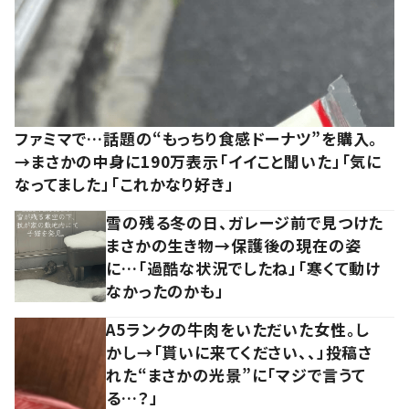
ファミマで…話題の“もっちり食感ドーナツ”を購入。
→まさかの中身に190万表示「イイこと聞いた」「気に
なってました」「これかなり好き」
雪の残る冬の日、ガレージ前で見つけた
まさかの生き物→保護後の現在の姿
に…「過酷な状況でしたね」「寒くて動け
なかったのかも」
A5ランクの牛肉をいただいた女性。し
かし→「貰いに来てください、、」投稿さ
れた“まさかの光景”に「マジで言うて
る…？」