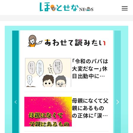
「令和のパパは
大変だなー」休
日出勤中に言
われた言葉に
モヤモヤ…→
すると、新人男
母親になくて父
性社員の言葉
親にあるもの
に「素敵」「みん
の正体に「涙が
ながハッピー」
出ました」「嬉
しい」共感の