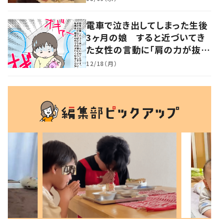
電車で泣き出してしまった生後
3ヶ月の娘 すると近づいてき
た女性の言動に「肩の力が抜け
た気がしました」
12/18（月）