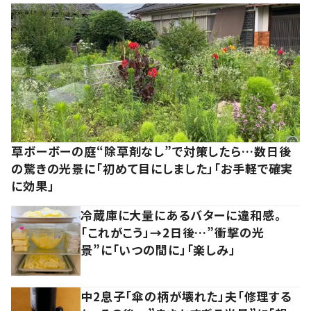
草ボーボーの庭“除草剤なし”で対策したら…数日後
の驚きの光景に「初めて目にしました」「お手軽で確実
に効果」
冷蔵庫に大量にあるバターに違和感。
「これがこう」→2日後…”衝撃の光
景”に「いつの間に」「楽しみ」
中2息子「傘の柄が壊れた」夫「修理する