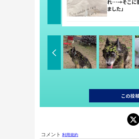
れ…→そこに
ました」
この投