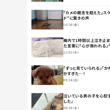
「カメの概念を超えた」ス
ド”に驚きの声
10/20（金）
機内で1時間以上泣き止
た言葉に「心が救われる」
11/02（木）
「ずっと見ていられる」「
かすぎた…！
09/24（日）
泣いている男の子を心配す
した」
08/16（水）