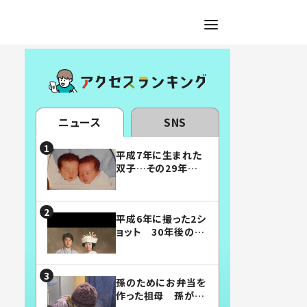
ニュース
SNS
平成7年に生まれた
双子…その29年後
の姿に「漫画みたい」
「素敵すぎる」
平成6年に撮った2シ
ョット 30年後の姿
に…「美男美女」「こ
んな夫婦になりた
い」
孫のためにお弁当を
作った祖母 孫が絶