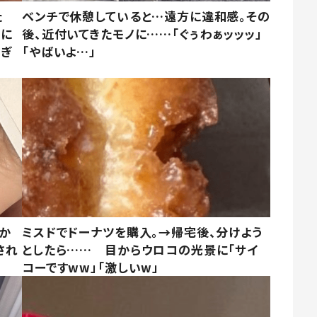
た
ベンチで休憩していると…遠方に違和感。その
姿に
後、近付いてきたモノに……「ぐぅわぁッッッ」
すぎ
「やばいよ…」
しか
ミスドでドーナツを購入。→帰宅後、分けよう
され
としたら…… 目からウロコの光景に「サイ
コーですww」「激しいw」