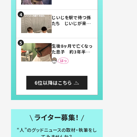
賛したお弁当に「美
味しそう」「お弁当す
ごい」
じいじを駅で待つ孫
たち じいじが来た
瞬間…！？「じいじイ
ケメン」「デレッデレ」
「嬉しくて可愛くてた
生後8ヶ月で亡くなっ
まらない」「幸せにな
た息子 約3年半
れる」
後、当時の妻の日記
に書いてあった本音
とは
6位以降はこちら
ライター募集！
“人”のグッドニュースの取材・執筆をし
てみませんか？