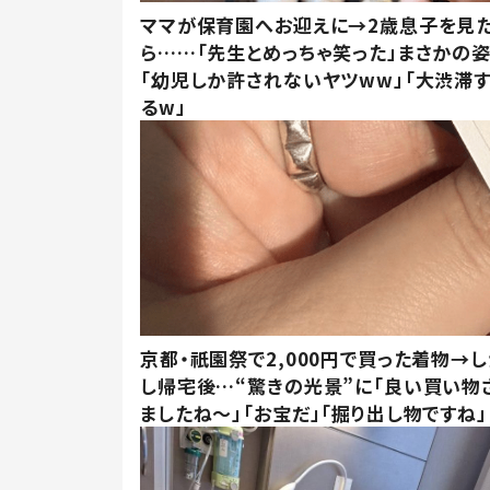
ママが保育園へお迎えに→2歳息子を見
ら……「先生とめっちゃ笑った」まさかの
「幼児しか許されないヤツww」「大渋滞
るw」
京都・祇園祭で2,000円で買った着物→
し帰宅後…“驚きの光景”に「良い買い物
ましたね～」「お宝だ」「掘り出し物ですね」