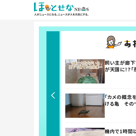
飼い主が廊下
が天国に！？「
「カメの概念
ける亀 その
機内で1時間