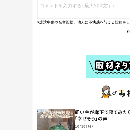
飼い主が廊下で寝てみたら
「幸せそう」の声
10/30（月）