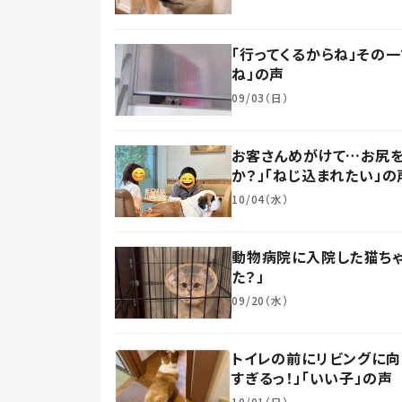
「行ってくるからね」その
ね」の声
09/03（日）
お客さんめがけて…お尻を
か？」「ねじ込まれたい」の
10/04（水）
動物病院に入院した猫ちゃ
た？」
09/20（水）
トイレの前にリビングに向
すぎるっ！」「いい子」の声
10/01（日）