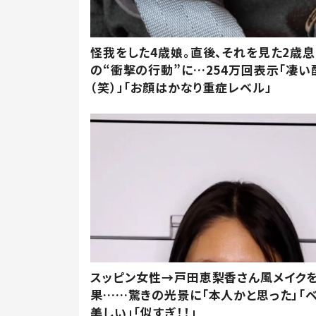
怪我をした4歳娘。直後、それを見た2歳
の“衝撃の行動”に…254万回表示「凄い
（笑）」「お顔はかなり重症レベル」
スッピン女性→戸田恵梨香さん風メイク
果……驚きの光景に「本人かと思った」「
美しい」「似すぎ！！」