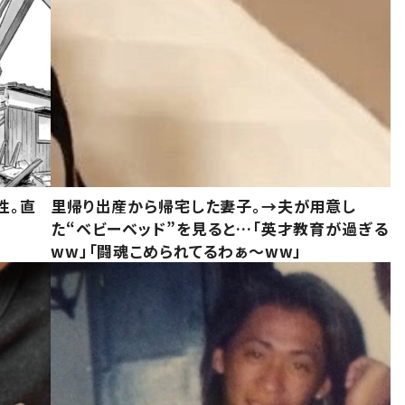
性。直
里帰り出産から帰宅した妻子。→夫が用意し
た“ベビーベッド”を見ると…「英才教育が過ぎる
ww」「闘魂こめられてるわぁ～ww」