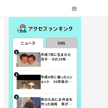
ニュース
SNS
平成7年に生まれた
双子…その29年後
の姿に「漫画みたい」
「素敵すぎる」
平成6年に撮った2シ
ョット 30年後の姿
に…「美男美女」「こ
んな夫婦になりた
い」
孫のためにお弁当を
作った祖母 孫が絶