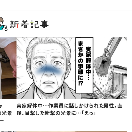
ャ
実家解体中…作業員に話しかけられた男性。直
の光景
後、目撃した衝撃の光景に…「えっ」
ー