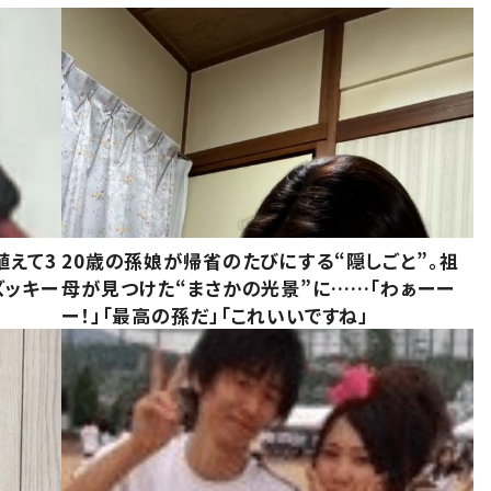
植えて3
20歳の孫娘が帰省のたびにする“隠しごと”。祖
ズッキー
母が見つけた“まさかの光景”に……「わぁーー
ー！」「最高の孫だ」「これいいですね」