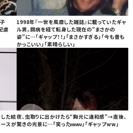
息子
1998年『一世を風靡した雑誌』に載っていたギャ
配慮
ル男。闘病を経て転身した現在の”まさかの
姿”に…「ギャップ！！」「まさかすぎる」「今も昔も
かっこいい」「素晴らしい」
をした結
夜、虫取りに出かけたら“胸元に違和感”→直後、
ベースが
驚きの光景に…「笑ったｗｗｗ」「ギャップww」