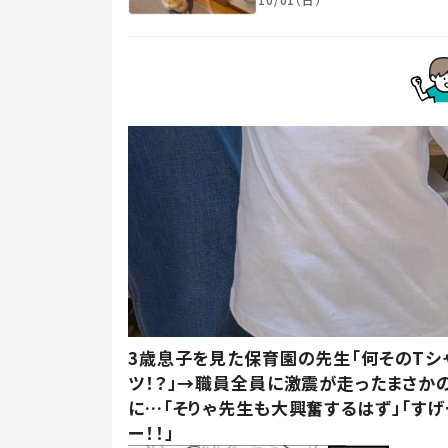
3歳息子を見た保育園の先生「何そのTシ
ツ！？」→職員全員に激震が走ったまさか
に…「そりゃ先生も大興奮するはず」「すげ
ー！！」