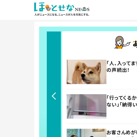
「人、入って
の声続出！
「行ってくる
ない」「納得
お客さんめが