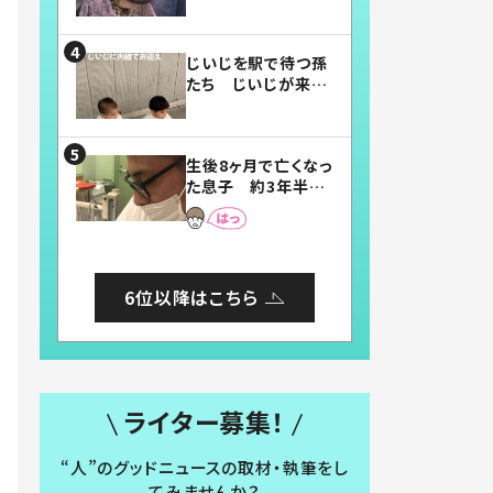
賛したお弁当に「美
味しそう」「お弁当す
ごい」
じいじを駅で待つ孫
たち じいじが来た
瞬間…！？「じいじイ
ケメン」「デレッデレ」
「嬉しくて可愛くてた
生後8ヶ月で亡くなっ
まらない」「幸せにな
た息子 約3年半
れる」
後、当時の妻の日記
に書いてあった本音
とは
6位以降はこちら
ライター募集！
“人”のグッドニュースの取材・執筆をし
てみませんか？