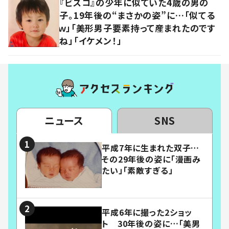
『ビスコ』の少年に似ていた4歳の男の
子。19年後の“まさかの姿”に…「似てる
ｗ」「美形男子要素持って産まれたのです
ね」「イケメン！」
ニュース
SNS
平成7年に生まれた双子…
その29年後の姿に「漫画み
たい」「素敵すぎる」
平成6年に撮った2ショッ
ト 30年後の姿に…「美男