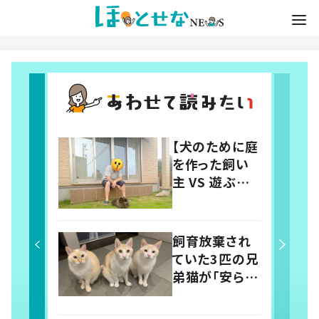
【犬のために庭
を作った飼い
主 VS 遊ぶ気
のない犬】シュ
ールな絵に
21.1万いい
飼育放棄され
ね！？「犬の強
ていた3匹の兄
い意志を感じ
弟猫が「安ら
る」
ぎ」を手に入れ
るまで