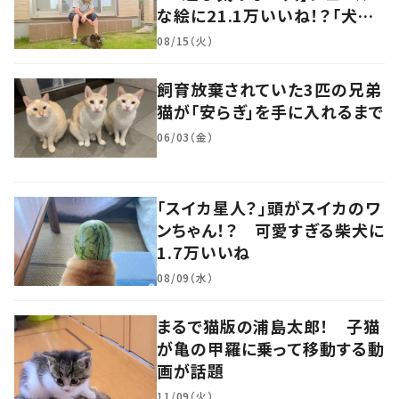
な絵に21.1万いいね！？「犬の
強い意志を感じる」
08/15（火）
飼育放棄されていた3匹の兄弟
猫が「安らぎ」を手に入れるまで
06/03（金）
「スイカ星人？」頭がスイカのワ
ンちゃん！？ 可愛すぎる柴犬に
1.7万いいね
08/09（水）
まるで猫版の浦島太郎！ 子猫
が亀の甲羅に乗って移動する動
画が話題
11/09（火）