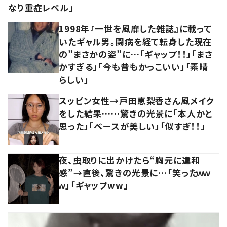
なり重症レベル」
1998年『一世を風靡した雑誌』に載って
いたギャル男。闘病を経て転身した現在
の”まさかの姿”に…「ギャップ！！」「まさ
かすぎる」「今も昔もかっこいい」「素晴
らしい」
スッピン女性→戸田恵梨香さん風メイク
をした結果……驚きの光景に「本人かと
思った」「ベースが美しい」「似すぎ！！」
夜、虫取りに出かけたら“胸元に違和
感”→直後、驚きの光景に…「笑ったｗｗ
ｗ」「ギャップww」