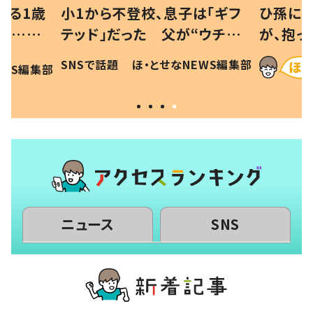
べる1歳
小1から不登校、息子は「ギフ
ひ孫にデ
と…母
テッド」だった 父が“ウチ給
が、抱っ
母の投稿
食”を作り続ける理由とは #令
に「涙が
SNSで話題
ほ・とせなNEWS編集部
EWS編集部
「現行
和の親 #令和の子
方ない」
ニュース
SNS