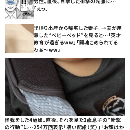
男性。直後、目撃した衝撃の光景に…
「えっ」
里帰り出産から帰宅した妻子。→夫が用
意した“ベビーベッド”を見ると…「英才
教育が過ぎるww」「闘魂こめられてる
わぁ～ww」
怪我をした4歳娘。直後、それを見た2歳息子の“衝撃
の行動”に…254万回表示「凄い配慮（笑）」「お顔はか