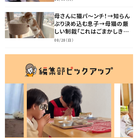
母さんに猫パ～ンチ！→知らん
ぷり決め込む息子→母猫の厳
しい制裁「これはごまかしきれ
んな…」
08/28（日）