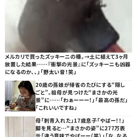
メルカリで買ったズッキーニの種。→土に植えて3ヶ月
放置した結果……『衝撃の光景』に「ズッキーニも凶器
になるのか、、」「野太い音！笑」
20歳の孫娘が帰省のたびにする“隠し
ごと”。祖母が見つけた“まさかの光
景”に……「わぁーーー！」「最高の孫だ」
「これいいですね」
母「刺青入れた」17歳息子「やばー！！」
脚を見ると…“まさかの姿”に277万表
示「違う意味でやばーー（笑）」「な、なる