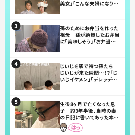
美女」「こんな夫婦になりた
い」
孫のためにお弁当を作った
祖母 孫が絶賛したお弁当
に「美味しそう」「お弁当すご
い」
じいじを駅で待つ孫たち
じいじが来た瞬間…！？「じ
いじイケメン」「デレッデレ」
「嬉しくて可愛くてたまらな
い」「幸せになれる」
生後8ヶ月で亡くなった息
子 約3年半後、当時の妻
の日記に書いてあった本音
とは