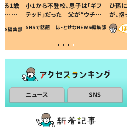
べる1歳
小1から不登校、息子は「ギフ
ひ孫にデ
と…母
テッド」だった 父が“ウチ給
が、抱っ
母の投稿
食”を作り続ける理由とは #令
に「涙が
SNSで話題
ほ・とせなNEWS編集部
EWS編集部
「現行
和の親 #令和の子
方ない」
ニュース
SNS