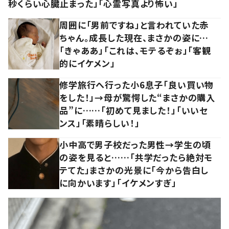
秒くらい心臓止まった」「心霊写真より怖い」
周囲に「男前ですね」と言われていた赤
ちゃん。成長した現在、まさかの姿に…
「きゃああ」「これは、モテるぞぉ」「客観
的にイケメン」
修学旅行へ行った小6息子「良い買い物
をした！」→母が驚愕した“まさかの購入
品”に……「初めて見ました！」「いいセ
ンス」「素晴らしい！」
小中高で男子校だった男性→学生の頃
の姿を見ると……「共学だったら絶対モ
テてた」まさかの光景に「今から告白し
に向かいます」「イケメンすぎ」