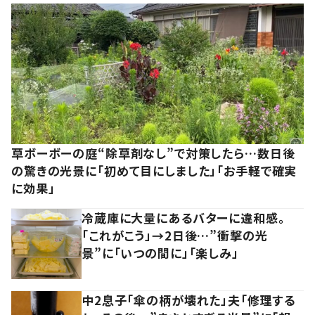
草ボーボーの庭“除草剤なし”で対策したら…数日後
の驚きの光景に「初めて目にしました」「お手軽で確実
に効果」
冷蔵庫に大量にあるバターに違和感。
「これがこう」→2日後…”衝撃の光
景”に「いつの間に」「楽しみ」
中2息子「傘の柄が壊れた」夫「修理する