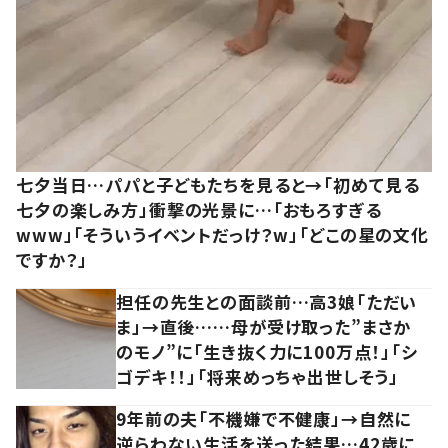
七夕当日…パパと子どもたちを見ると→「初めて見る
七夕の楽しみ方」衝撃の光景に…「おもろすぎる
www」「そういうイベントだっけ？w」「どこの星の文化
ですか？」
担任の先生との面談前…高3娘「ただい
ま」→直後……母が受け取った”まさか
のモノ”に「生き抜く力に100万点！」「シ
ゴデキ！！」「将来めっちゃ出世しそう」
9年前の夫「不機嫌で不健康」→自然に
逆らわない生活を送った結果…42歳に