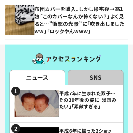
布団カバーを購入。しかし帰宅後→高1
娘「このカバーなんか怖くない？」よく見
ると…”衝撃の光景”に「吹き出しました
ww」「ロックやんwww」
ニュース
SNS
平成7年に生まれた双子…
その29年後の姿に「漫画み
たい」「素敵すぎる」
平成6年に撮った2ショッ