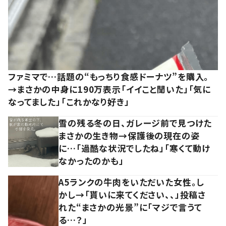
ファミマで…話題の“もっちり食感ドーナツ”を購入。
→まさかの中身に190万表示「イイこと聞いた」「気に
なってました」「これかなり好き」
雪の残る冬の日、ガレージ前で見つけた
まさかの生き物→保護後の現在の姿
に…「過酷な状況でしたね」「寒くて動け
なかったのかも」
A5ランクの牛肉をいただいた女性。し
かし→「貰いに来てください、、」投稿さ
れた“まさかの光景”に「マジで言うて
る…？」