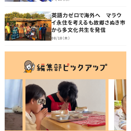
英語力ゼロで海外へ マラウ
イ永住を考えるも故郷さぬき市
から多文化共生を発信
08/18（木）