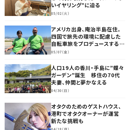
いイヤリング”に迫る
05/02（火）
アメリカ出身、庵治半島在住。
四国で旅先の環境に配慮した
自転車旅をプロデュースする
「おもてなし」の心
05/07（金）
人口19人の香川・手島に”蝶々
ガーデン”誕生 移住の70代
夫妻、仲間と夢かなえる
04/30（日）
オタクのためのゲストハウス、
港町でオタクオーナーが運営
新たな挑戦も
04/18（月）