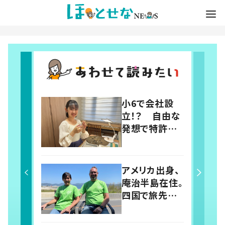
小6で会社設
立！？ 自由な
発想で特許取
得した“耳につ
けないイヤリン
グ”に迫る
アメリカ出身、
庵治半島在住。
四国で旅先の
環境に配慮し
た自転車旅を