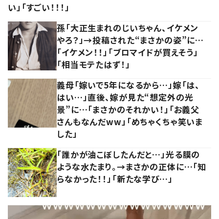
い」「すごい！！！」
孫「大正生まれのじいちゃん、イケメン
やろ？」→投稿された“まさかの姿”に…
「イケメン！！」「ブロマイドが買えそう」
「相当モテたはず！」
義母「嫁いで5年になるから…」嫁「は、
はい…」直後、嫁が見た“想定外の光
景”に…「まさかのそれかい！」「お義父
さんもなんだww」「めちゃくちゃ笑いま
した」
「誰かが油こぼしたんだと…」光る膜の
ような水たまり。→まさかの正体に…「知
らなかった！！」「新たな学び…」