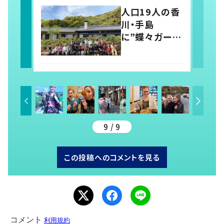
プロデュースす
人口19人の香
る「おもてな
川・手島
し」の心
に”蝶々ガーデ
ン”誕生 移住
の70代夫妻、
仲間と夢かな
える
9 / 9
この投稿へのコメントを見る