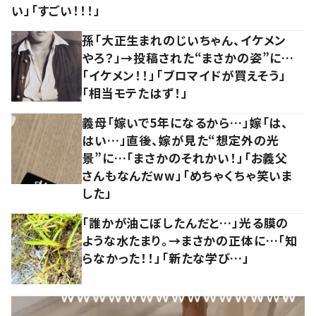
い」「すごい！！！」
孫「大正生まれのじいちゃん、イケメン
やろ？」→投稿された“まさかの姿”に…
「イケメン！！」「ブロマイドが買えそう」
「相当モテたはず！」
義母「嫁いで5年になるから…」嫁「は、
はい…」直後、嫁が見た“想定外の光
景”に…「まさかのそれかい！」「お義父
さんもなんだww」「めちゃくちゃ笑いま
した」
「誰かが油こぼしたんだと…」光る膜の
ような水たまり。→まさかの正体に…「知
らなかった！！」「新たな学び…」