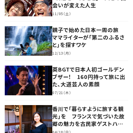
会いが変えた人生
11/05（土）
親子で始めた日本一周の旅
ママライターが「第二のふるさ
と」を探すワケ
12/13（月）
英BGTで日本人初ゴールデン
ブザー！ 160円持って旅に出
た、大道芸人の素顔
07/21（木）
香川で「暮らすように旅する観
光」を フランスで気づいた故
郷の魅力を古民家ゲストハウス
に
04/18（日）