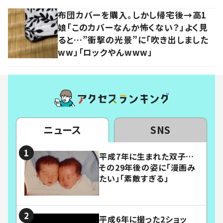
布団カバーを購入。しかし帰宅後→高1
娘「このカバーなんか怖くない？」よく見
ると…”衝撃の光景”に「吹き出しました
ww」「ロックやんwww」
ニュース
SNS
平成7年に生まれた双子…
その29年後の姿に「漫画み
たい」「素敵すぎる」
平成6年に撮った2ショッ