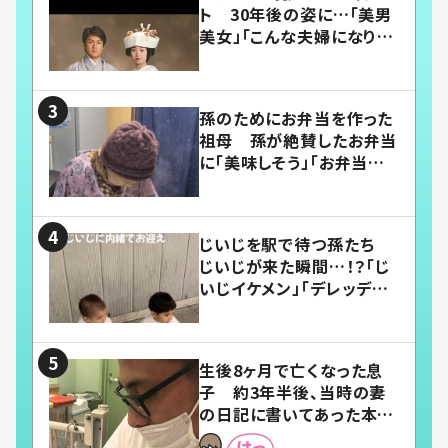
ト 30年後の姿に…「美男
美女」「こんな夫婦になりた
い」
孫のためにお弁当を作った
祖母 孫が絶賛したお弁当
に「美味しそう」「お弁当すご
い」
じいじを駅で待つ孫たち
じいじが来た瞬間…！？「じ
いじイケメン」「デレッデレ」
「嬉しくて可愛くてたまらな
い」「幸せになれる」
生後8ヶ月で亡くなった息
子 約3年半後、当時の妻
の日記に書いてあった本音
とは