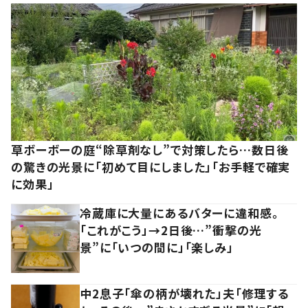
草ボーボーの庭“除草剤なし”で対策したら…数日後
の驚きの光景に「初めて目にしました」「お手軽で確実
に効果」
冷蔵庫に大量にあるバターに違和感。
「これがこう」→2日後…”衝撃の光
景”に「いつの間に」「楽しみ」
中2息子「傘の柄が壊れた」夫「修理する