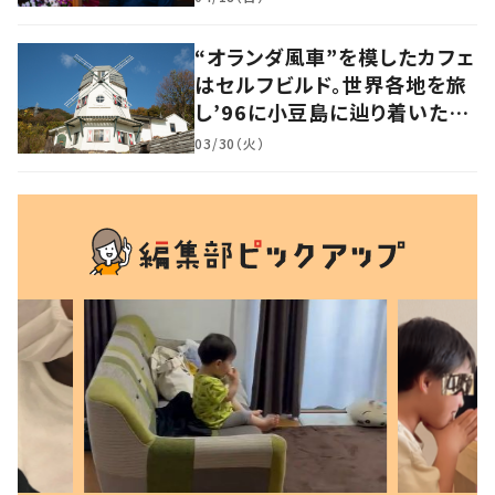
“オランダ風車”を模したカフェ
はセルフビルド。世界各地を旅
し’96に小豆島に辿り着いた家
族の軌跡とこれから。
03/30（火）