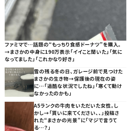
ファミマで…話題の“もっちり食感ドーナツ”を購入。
→まさかの中身に190万表示「イイこと聞いた」「気に
なってました」「これかなり好き」
雪の残る冬の日、ガレージ前で見つけた
まさかの生き物→保護後の現在の姿
に…「過酷な状況でしたね」「寒くて動け
なかったのかも」
A5ランクの牛肉をいただいた女性。し
かし→「貰いに来てください、、」投稿さ
れた“まさかの光景”に「マジで言うて
る…？」