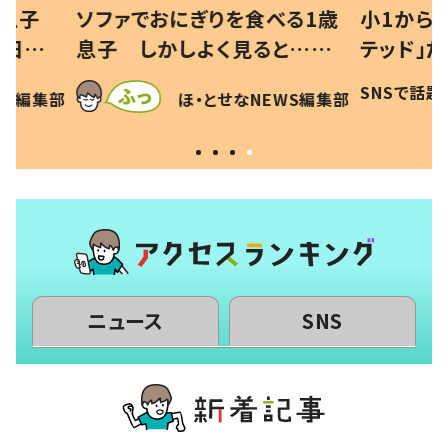
べる1歳
小1から不登校、息子は「ギフ
ひ孫にデ
と…母
テッド」だった 父が“ウチ給
が、抱っ
母の投稿
食”を作り続ける理由とは #令
に「涙が
SNSで話題
ほ・とせなNEWS編集部
EWS編集部
「現行
和の親 #令和の子
方ない」
ニュース
SNS