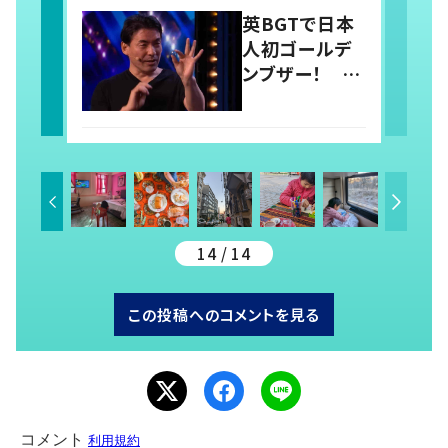
ワケ
英BGTで日本
人初ゴールデ
ンブザー！
160円持って
旅に出た、大道
芸人の素顔
14 / 14
この投稿へのコメントを見る