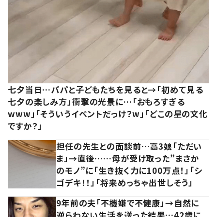
七夕当日…パパと子どもたちを見ると→「初めて見る
七夕の楽しみ方」衝撃の光景に…「おもろすぎる
www」「そういうイベントだっけ？w」「どこの星の文化
ですか？」
担任の先生との面談前…高3娘「ただい
ま」→直後……母が受け取った”まさか
のモノ”に「生き抜く力に100万点！」「シ
ゴデキ！！」「将来めっちゃ出世しそう」
9年前の夫「不機嫌で不健康」→自然に
逆らわない生活を送った結果…42歳に