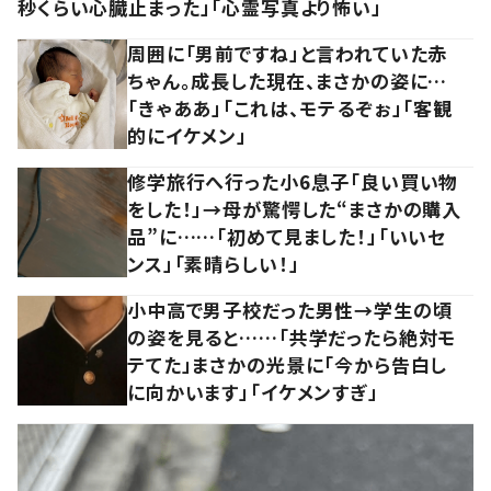
秒くらい心臓止まった」「心霊写真より怖い」
周囲に「男前ですね」と言われていた赤
ちゃん。成長した現在、まさかの姿に…
「きゃああ」「これは、モテるぞぉ」「客観
的にイケメン」
修学旅行へ行った小6息子「良い買い物
をした！」→母が驚愕した“まさかの購入
品”に……「初めて見ました！」「いいセ
ンス」「素晴らしい！」
小中高で男子校だった男性→学生の頃
の姿を見ると……「共学だったら絶対モ
テてた」まさかの光景に「今から告白し
に向かいます」「イケメンすぎ」