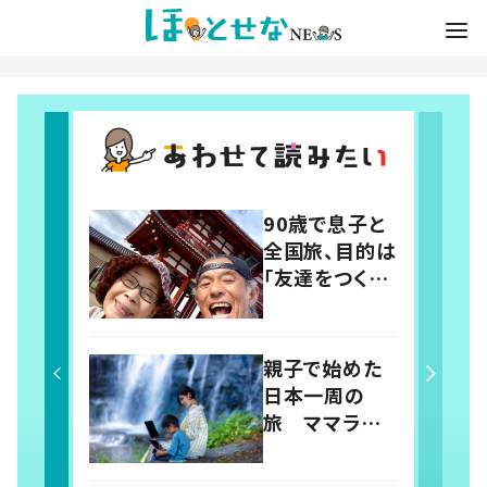
90歳で息子と
全国旅、目的は
「友達をつくる
こと」 人との
出会いが変え
た人生
親子で始めた
日本一周の
旅 ママライタ
ーが「第二のふ
るさと」を探す