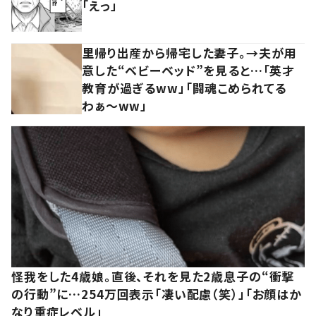
「えっ」
里帰り出産から帰宅した妻子。→夫が用
意した“ベビーベッド”を見ると…「英才
教育が過ぎるww」「闘魂こめられてる
わぁ～ww」
怪我をした4歳娘。直後、それを見た2歳息子の“衝撃
の行動”に…254万回表示「凄い配慮（笑）」「お顔はか
なり重症レベル」