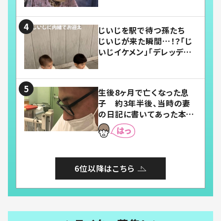
い」
じいじを駅で待つ孫たち
じいじが来た瞬間…！？「じ
いじイケメン」「デレッデレ」
「嬉しくて可愛くてたまらな
い」「幸せになれる」
生後8ヶ月で亡くなった息
子 約3年半後、当時の妻
の日記に書いてあった本音
とは
6位以降はこちら