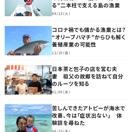
る”二本柱で支える島の漁業
09/13（火）
コロナ禍でも儲かる漁業とは？
“オリーブハマチ”からひも解く
養殖産業の可能性
12/25（金）
日本茶と包子の店を営む夫
妻 祖父の故郷を訪ねて自分
のルーツを知る
01/05（水）
苦しんできたアトピーが海水で
改善、今は「症状出ない」 体
験談を尋ねた
06/15（水）