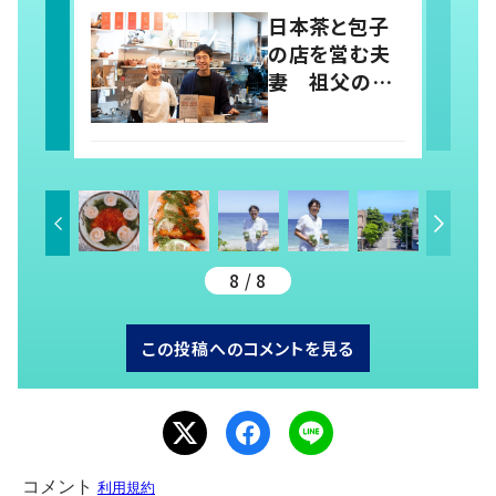
業の可能性
日本茶と包子
の店を営む夫
妻 祖父の故
郷を訪ねて自
分のルーツを
知る
8 / 8
この投稿へのコメントを見る