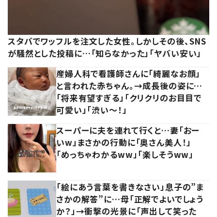
スタバでワッフルを注文した女性。しかしその後、SNS
が騒然とした投稿に…「知らなかった」「ヤバい安い」
産婦人科で看護師さんに「綺麗なお顔」
と言われた赤ちゃん。→成長後の姿に…
「将来有望すぎる」「クリクリのお目目で
可愛い」「渋い～！」
スーパーに夫を連れて行くと…妻「おー
いw」まさかの行動に「奥さん美人！」
「めっちゃわかるww」「楽しそうww」
「絵にあう言葉を書きなさい」息子の”ま
さかの解答”に…母「正解でよいでしょう
か？」→衝撃の光景に「声出して笑った