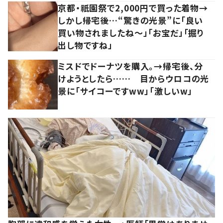
京都・祇園祭で2,000円で買った着物→
しかし帰宅後…“驚きの光景”に「良い
買い物されましたね～」「お宝だ」「掘り
出し物ですね」
ミスドでドーナツを購入。→帰宅後、分
けようとしたら…… 目からウロコの光
景に「サイコーですww」「激しいw」