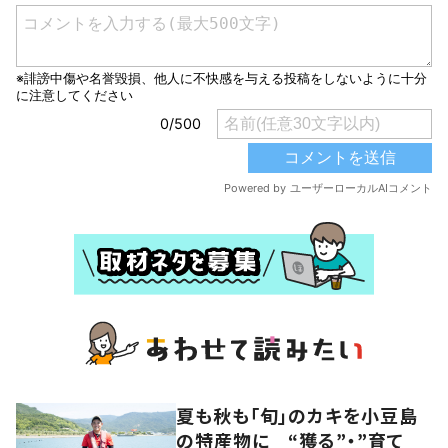
夏も秋も「旬」のカキを小豆島
の特産物に “獲る”・”育て