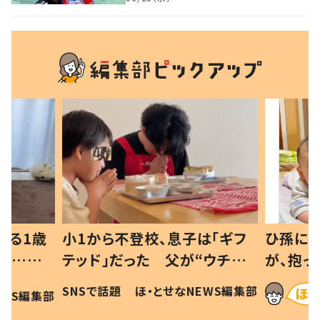
べる1歳
小1から不登校、息子は「ギフ
ひ孫にデ
と…母
テッド」だった 父が“ウチ給
が、抱っ
母の投稿
食”を作り続ける理由とは #令
に「涙が
SNSで話題
ほ・とせなNEWS編集部
EWS編集部
「現行
和の親 #令和の子
方ない」