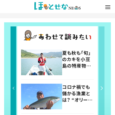
夏も秋も「旬」
のカキを小豆
島の特産物
に “獲
る”・”育て
る”二本柱で支
コロナ禍でも
える島の漁業
儲かる漁業と
は？ “オリーブ
ハマチ”からひ
も解く養殖産