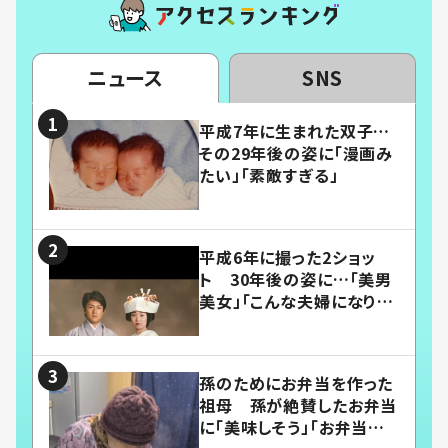
ニュース
SNS
平成7年に生まれた双子…
その29年後の姿に「漫画み
たい」「素敵すぎる」
平成6年に撮った2ショッ
ト 30年後の姿に…「美男
美女」「こんな夫婦になりた
い」
孫のためにお弁当を作った
祖母 孫が絶賛したお弁当
に「美味しそう」「お弁当すご