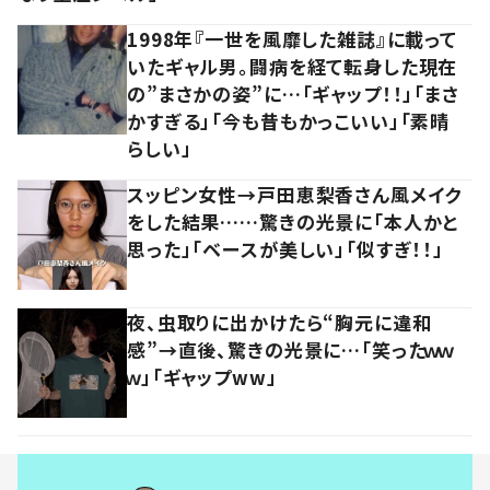
1998年『一世を風靡した雑誌』に載って
いたギャル男。闘病を経て転身した現在
の”まさかの姿”に…「ギャップ！！」「まさ
かすぎる」「今も昔もかっこいい」「素晴
らしい」
スッピン女性→戸田恵梨香さん風メイク
をした結果……驚きの光景に「本人かと
思った」「ベースが美しい」「似すぎ！！」
夜、虫取りに出かけたら“胸元に違和
感”→直後、驚きの光景に…「笑ったｗｗ
ｗ」「ギャップww」