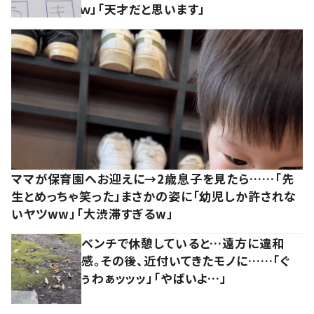
ｗ」「天才だと思います」
ママが保育園へお迎えに→2歳息子を見たら……「先
生とめっちゃ笑った」まさかの姿に「幼児しか許されな
いヤツww」「大渋滞すぎるw」
ベンチで休憩していると…遠方に違和
感。その後、近付いてきたモノに……「ぐ
ぅわぁッッッ」「やばいよ…」