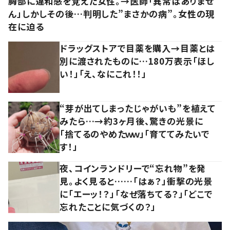
胸部に違和感を覚えた女性。→医師「異常はありませ
ん」しかしその後…判明した”まさかの病”。女性の現
在に迫る
ドラッグストアで目薬を購入→目薬とは
別に渡されたものに…180万表示「ほし
い！」「え、なにこれ！！」
“芽が出てしまったじゃがいも”を植えて
みたら…→約3ヶ月後、驚きの光景に
「捨てるのやめたｗｗ」「育ててみたいで
す！」
夜、コインランドリーで“忘れ物”を発
見。よく見ると……「はぁ？」衝撃の光景
に「エーッ！？」「なぜ落ちてる？」「どこで
忘れたことに気づくの？」