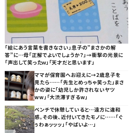
「絵にあう言葉を書きなさい」息子の”まさかの解
答”に…母「正解でよいでしょうか？」→衝撃の光景に
「声出して笑ったｗ」「天才だと思います」
ママが保育園へお迎えに→2歳息子を
見たら……「先生とめっちゃ笑った」まさ
かの姿に「幼児しか許されないヤツ
ww」「大渋滞すぎるw」
ベンチで休憩していると…遠方に違和
感。その後、近付いてきたモノに……「ぐ
ぅわぁッッッ」「やばいよ…」