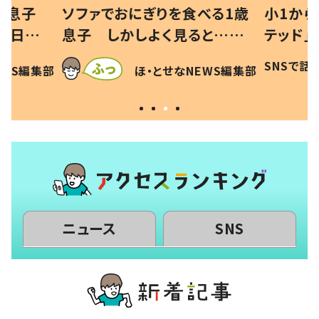
べる1歳
小1から不登校、息子は「ギフ
ひ孫にデ
と…母
テッド」だった 父が“ウチ給
が、抱っ
母の投稿
食”を作り続ける理由とは #令
に「涙が
SNSで話題
ほ・とせなNEWS編集部
EWS編集部
「現行
和の親 #令和の子
方ない」
ニュース
SNS