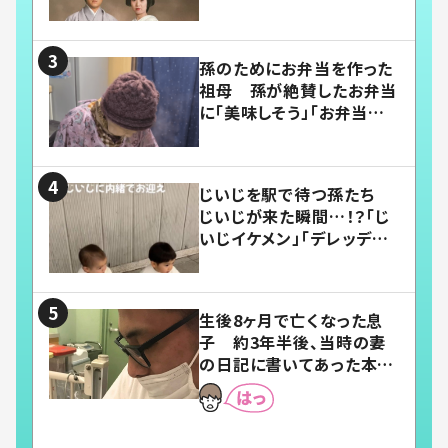
い」
孫のためにお弁当を作った
祖母 孫が絶賛したお弁当
に「美味しそう」「お弁当すご
い」
じいじを駅で待つ孫たち
じいじが来た瞬間…！？「じ
いじイケメン」「デレッデレ」
「嬉しくて可愛くてたまらな
い」「幸せになれる」
生後8ヶ月で亡くなった息
子 約3年半後、当時の妻
の日記に書いてあった本音
とは