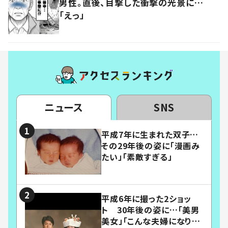
男性。直後、目撃した衝撃の光景に…
「えっ」
ニュース
SNS
平成7年に生まれた双子…
その29年後の姿に「漫画み
たい」「素敵すぎる」
平成6年に撮った2ショッ
ト 30年後の姿に…「美男
美女」「こんな夫婦になりた