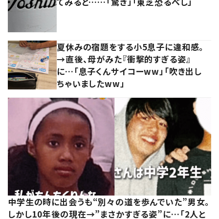
てみると……「驚き」「東芝恐るべし」
夏休みの宿題をする小5息子に違和感。
→直後、母がみた『衝撃的すぎる姿』
に…「息子くんサイコーww」「吹き出し
ちゃいましたww」
中学生の時に出会うも“別々の道を歩んでいた”男女。
しかし10年後の現在→”まさかすぎる姿”に…「2人と