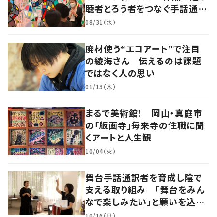
聴者とろう者をつなぐ手話通訳
士
08/31（水）
廃材使う“エコアート”で注目
の綾海さん 伝えるのは課題
ではなく人の思い
01/13（木）
まるで美術館！ 岡山・真庭市
の「版画寺」毎来寺の住職に聞
くアートと人生観
10/04（火）
舞台手話通訳者を育成し陰で
支える取り組み 「舞台をみん
なで楽しみたい」と願いを込め
て
10/16（日）