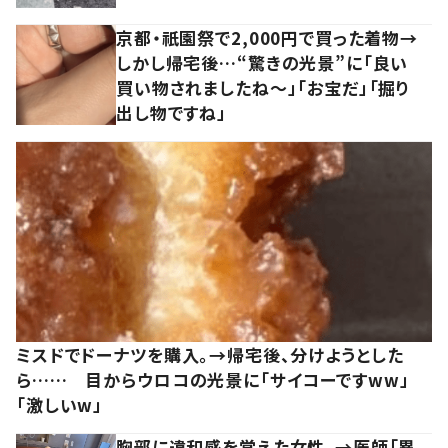
京都・祇園祭で2,000円で買った着物→
しかし帰宅後…“驚きの光景”に「良い
買い物されましたね～」「お宝だ」「掘り
出し物ですね」
ミスドでドーナツを購入。→帰宅後、分けようとした
ら…… 目からウロコの光景に「サイコーですww」
「激しいw」
胸部に違和感を覚えた女性。→医師「異