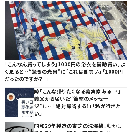
「こんなん買ってしまう」1000円の浴衣を衝動買い。よ
く見ると…“驚きの光景”に「これは即買い」「1000円
だったのですか？！」
嫁「こんな帰りたくなる義実家ある！？」
義父から届いた“衝撃のメッセー
ジ”に…「絶対帰省する！」「私が行きた
い」
昭和29年製造の東芝の洗濯機。動かし