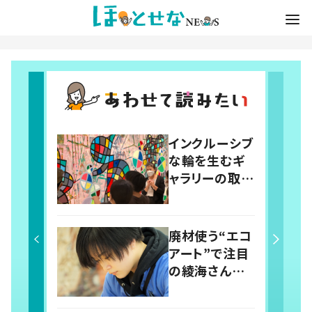
インクルーシブ
な輪を生むギ
ャラリーの取り
組み 作品を
通じ聴者とろう
者をつなぐ手
廃材使う“エコ
話通訳士
アート”で注目
の綾海さん
伝えるのは課
題ではなく人