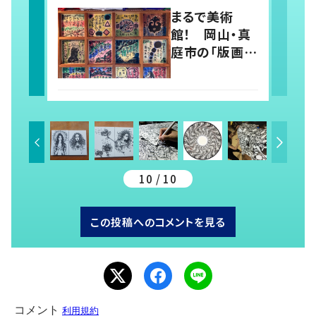
の思い
まるで美術
館！ 岡山・真
庭市の「版画
寺」毎来寺の住
職に聞くアート
と人生観
10 / 10
この投稿へのコメントを見る