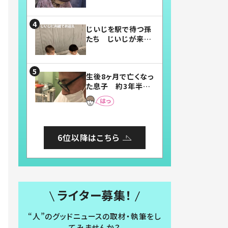
賛したお弁当に「美
味しそう」「お弁当す
ごい」
じいじを駅で待つ孫
たち じいじが来た
瞬間…！？「じいじイ
ケメン」「デレッデレ」
「嬉しくて可愛くてた
生後8ヶ月で亡くなっ
まらない」「幸せにな
た息子 約3年半
れる」
後、当時の妻の日記
に書いてあった本音
とは
6位以降はこちら
ライター募集！
“人”のグッドニュースの取材・執筆をし
てみませんか？