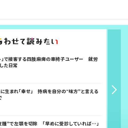
ト」で接客する四肢麻痺の車椅子ユーザー 就労
した日常
に生まれ「幸せ」 持病を自分の‟味方”と言える
で
皮腫”で左顎を切除 「早めに受診していれば…」