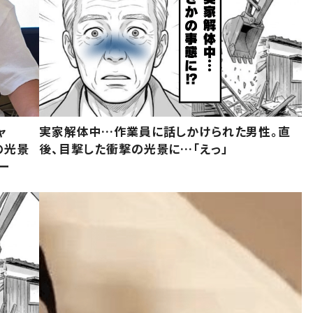
ャ
実家解体中…作業員に話しかけられた男性。直
の光景
後、目撃した衝撃の光景に…「えっ」
ー