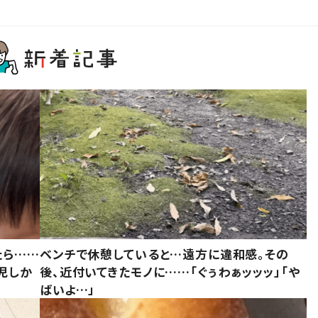
たら……
ベンチで休憩していると…遠方に違和感。その
児しか
後、近付いてきたモノに……「ぐぅわぁッッッ」「や
ばいよ…」