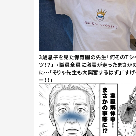
3歳息子を見た保育園の先生「何そのTシ
ツ！？」→職員全員に激震が走ったまさか
に…「そりゃ先生も大興奮するはず」「すげ
ー！！」