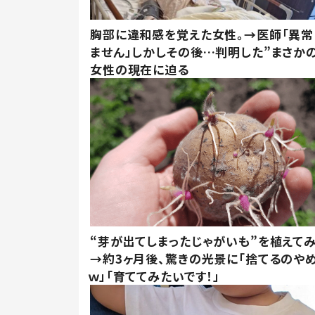
胸部に違和感を覚えた女性。→医師「異常
ません」しかしその後…判明した”まさかの
女性の現在に迫る
“芽が出てしまったじゃがいも”を植えて
→約3ヶ月後、驚きの光景に「捨てるのや
ｗ」「育ててみたいです！」