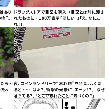
はあり
ドラッグストアで目薬を購入→目薬とは別に渡さ
病”。
れたものに…180万表示「ほしい！」「え、なにこ
れ！！」
みたら…
夜、コインランドリーで“忘れ物”を発見。よく見
めたｗ
ると……「はぁ？」衝撃の光景に「エーッ！？」「なぜ
落ちてる？」「どこで忘れたことに気づくの？」