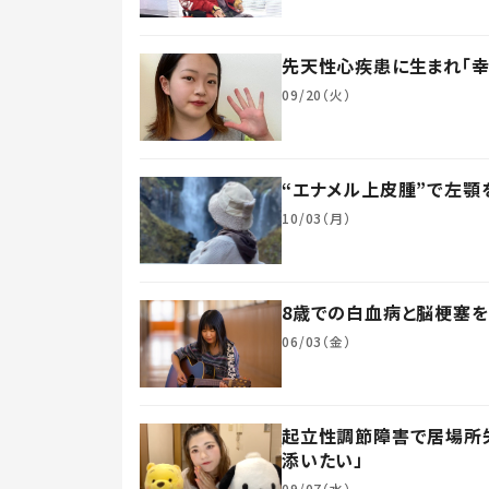
先天性心疾患に生まれ「幸
09/20（火）
“エナメル上皮腫”で左顎
10/03（月）
8歳での白血病と脳梗塞を
06/03（金）
起立性調節障害で居場所失
添いたい」
09/07（水）