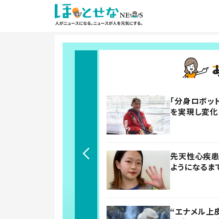
「分身ロボッ
を実現し変化
先天性心疾患
ようになるま
“エナメル上