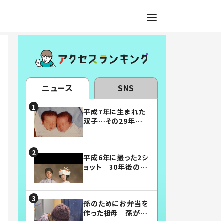
ニュース
SNS
平成7年に生まれた
双子…その29年後
の姿に「漫画みたい」
「素敵すぎる」
平成6年に撮った2シ
ョット 30年後の姿
に…「美男美女」「こ
んな夫婦になりた
い」
孫のためにお弁当を
作った祖母 孫が絶