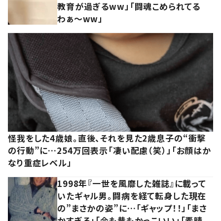
教育が過ぎるww」「闘魂こめられてる
わぁ～ww」
怪我をした4歳娘。直後、それを見た2歳息子の“衝撃
の行動”に…254万回表示「凄い配慮（笑）」「お顔はか
なり重症レベル」
1998年『一世を風靡した雑誌』に載って
いたギャル男。闘病を経て転身した現在
の”まさかの姿”に…「ギャップ！！」「まさ
かすぎる」「今も昔もかっこいい」「素晴