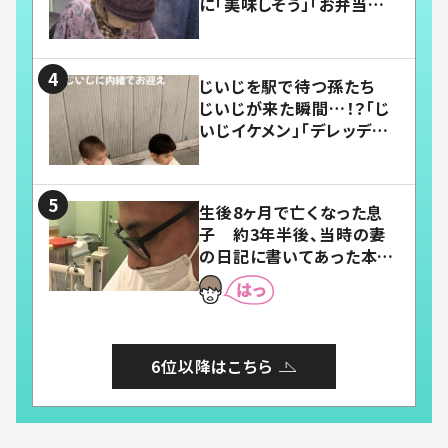
に「美味しそう」「お弁当すご
い」
じいじを駅で待つ孫たち
じいじが来た瞬間…！？「じ
いじイケメン」「デレッデレ」
「嬉しくて可愛くてたまらな
い」「幸せになれる」
生後8ヶ月で亡くなった息
子 約3年半後、当時の妻
の日記に書いてあった本音
とは
6位以降はこちら