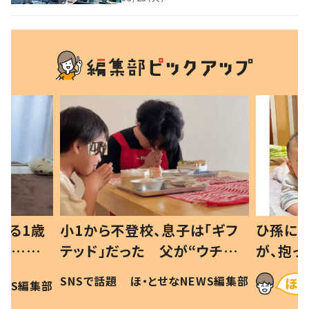
べる1歳
小1から不登校、息子は「ギフ
ひ孫にデ
と…母
テッド」だった 父が“ウチ給
が、抱っ
母の投稿
食”を作り続ける理由とは #令
に「涙が
SNSで話題
ほ・とせなNEWS編集部
EWS編集部
「現行
和の親 #令和の子
方ない」