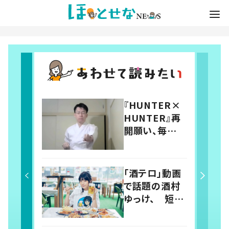
『HUNTER×
HUNTER』再
開願い、毎
日“感謝の正拳
突き” 700日
超えて継続中
「酒テロ」動画
で話題の酒村
ゆっけ、 短編
小説集出版の
裏側