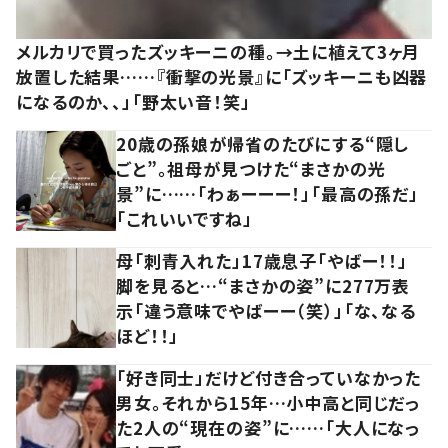
メルカリで買ったズッキーニの種。→土に植えて3ヶ月
放置した結果……『衝撃の光景』に「ズッキーニも凶器
になるのか、、」「野太い音！笑」
20歳の孫娘が帰省のたびにする“隠し
ごと”。祖母が見つけた“まさかの光
景”に……「わぁーーー！」「最高の孫だ」
「これいいですね」
母「刺青入れた」17歳息子「やばー！！」
脚を見ると…“まさかの姿”に277万表
示「違う意味でやばーー（笑）」「な、なる
ほど！！」
「好き同士」だけど付き合っていなかった
男女。それから15年…小中高と同じだっ
た2人の“現在の姿”に……「大人になっ