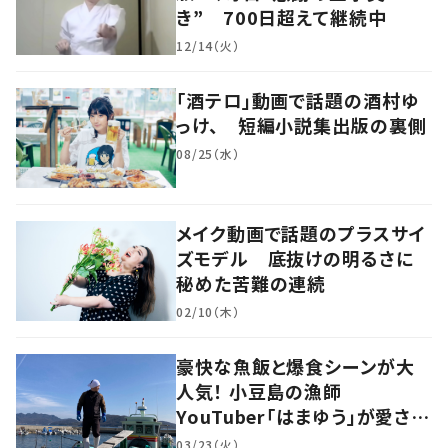
き” 700日超えて継続中
12/14（火）
「酒テロ」動画で話題の酒村ゆ
っけ、 短編小説集出版の裏側
08/25（水）
メイク動画で話題のプラスサイ
ズモデル 底抜けの明るさに
秘めた苦難の連続
02/10（木）
豪快な魚飯と爆食シーンが大
人気！ 小豆島の漁師
YouTuber「はまゆう」が愛され
るワケ
03/23（火）