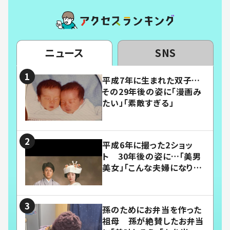
ニュース
SNS
平成7年に生まれた双子…
その29年後の姿に「漫画み
たい」「素敵すぎる」
平成6年に撮った2ショッ
ト 30年後の姿に…「美男
美女」「こんな夫婦になりた
い」
孫のためにお弁当を作った
祖母 孫が絶賛したお弁当