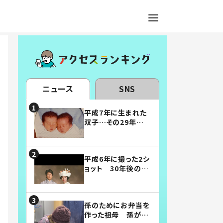
ニュース
SNS
平成7年に生まれた
双子…その29年後
の姿に「漫画みたい」
「素敵すぎる」
平成6年に撮った2シ
ョット 30年後の姿
に…「美男美女」「こ
んな夫婦になりた
い」
孫のためにお弁当を
作った祖母 孫が絶