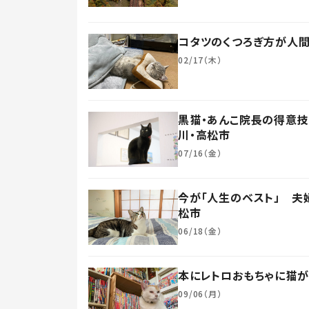
コタツのくつろぎ方が人間
02/17（木）
黒猫・あんこ院長の得意
川・高松市
07/16（金）
今が「人生のベスト」 夫
松市
06/18（金）
本にレトロおもちゃに猫が
09/06（月）