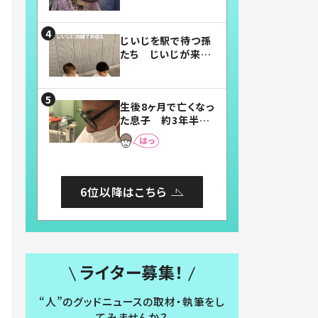
賛したお弁当に「美
味しそう」「お弁当す
ごい」
じいじを駅で待つ孫
たち じいじが来た
瞬間…！？「じいじイ
ケメン」「デレッデレ」
「嬉しくて可愛くてた
生後8ヶ月で亡くなっ
まらない」「幸せにな
た息子 約3年半
れる」
後、当時の妻の日記
に書いてあった本音
とは
6位以降はこちら
ライター募集！
“人”のグッドニュースの取材・執筆をし
てみませんか？