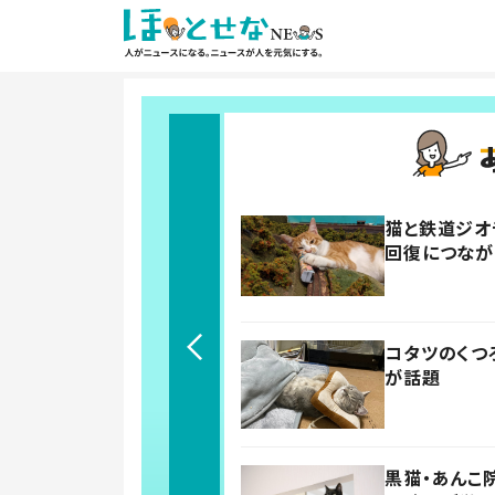
猫と鉄道ジオ
回復につなが
コタツのくつ
が話題
黒猫・あんこ