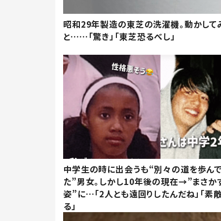
昭和29年製造の東芝の洗濯機。動かして
と……「驚き」「東芝恐るべし」
中学生の時に出会うも“別々の道を歩ん
た”男女。しかし10年後の現在→”まさか
姿”に…「2人とも遠回りしたんだね」「素
る」