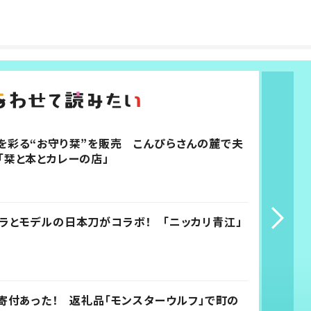
を彩る“お守り栞”を販売 こんぴらさんの麓で夫
「栞と本とカレーの店」
ラとモデルの日本刀がコラボ！ 「ニッカリ青江」
も寄付あった！ 返礼品「モンスターウルフ」で町の