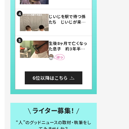
賛したお弁当に「美
味しそう」「お弁当す
ごい」
じいじを駅で待つ孫
たち じいじが来た
瞬間…！？「じいじイ
ケメン」「デレッデレ」
「嬉しくて可愛くてた
生後8ヶ月で亡くなっ
まらない」「幸せにな
た息子 約3年半
れる」
後、当時の妻の日記
に書いてあった本音
とは
6位以降はこちら
ライター募集！
“人”のグッドニュースの取材・執筆をし
てみませんか？