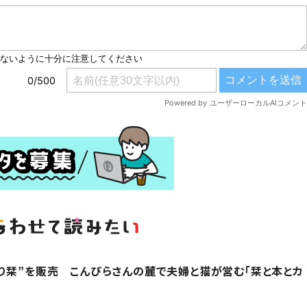
り栞”を販売 こんぴらさんの麓で夫婦と猫が営む「栞と本とカ