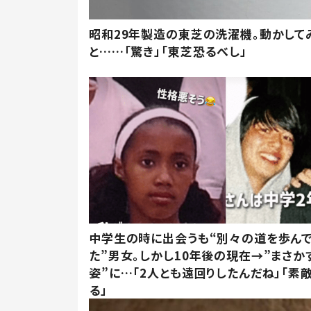
昭和29年製造の東芝の洗濯機。動かして
と……「驚き」「東芝恐るべし」
中学生の時に出会うも“別々の道を歩ん
た”男女。しかし10年後の現在→”まさか
姿”に…「2人とも遠回りしたんだね」「素
る」