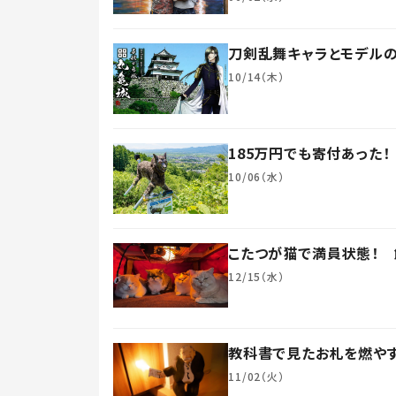
刀剣乱舞キャラとモデルの
10/14（木）
185万円でも寄付あった
10/06（水）
こたつが猫で満員状態！ 
12/15（水）
教科書で見たお札を燃やす
11/02（火）