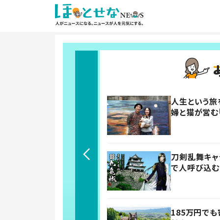
人生という旅
婦と猫が営む
刀剣乱舞キャ
で人呼び込む
185万円で