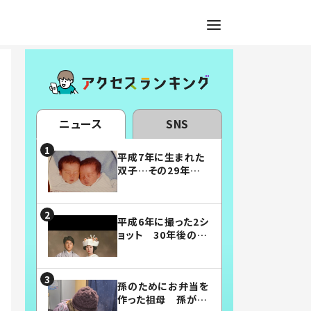
ニュース
SNS
平成7年に生まれた
双子…その29年後
の姿に「漫画みたい」
「素敵すぎる」
平成6年に撮った2シ
ョット 30年後の姿
に…「美男美女」「こ
んな夫婦になりた
い」
孫のためにお弁当を
作った祖母 孫が絶