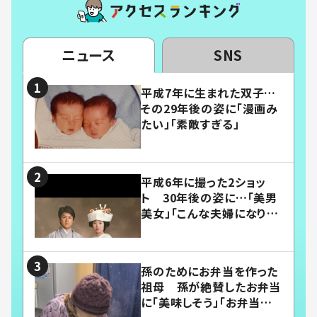
ニュース
SNS
平成7年に生まれた双子…
その29年後の姿に「漫画み
たい」「素敵すぎる」
平成6年に撮った2ショッ
ト 30年後の姿に…「美男
美女」「こんな夫婦になりた
い」
孫のためにお弁当を作った
祖母 孫が絶賛したお弁当
に「美味しそう」「お弁当すご