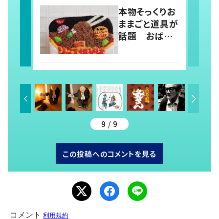
を制作
本物そっくりお
ままごと道具が
話題 おばあ
ちゃんが孫の
ため刺繍で製
作！
9 / 9
この投稿へのコメントを見る