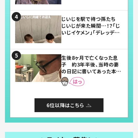
い」
じいじを駅で待つ孫たち
じいじが来た瞬間…！？「じ
いじイケメン」「デレッデレ」
「嬉しくて可愛くてたまらな
い」「幸せになれる」
生後8ヶ月で亡くなった息
子 約3年半後、当時の妻
の日記に書いてあった本音
とは
6位以降はこちら