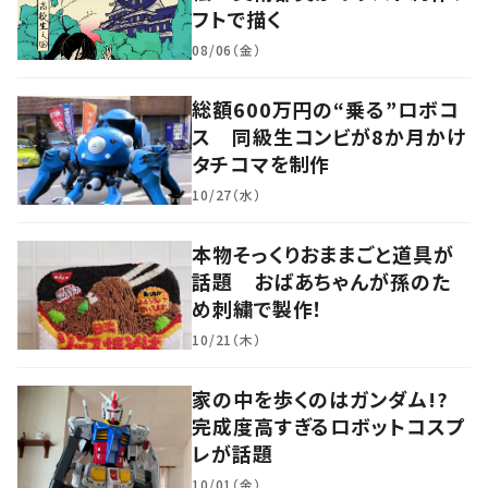
フトで描く
08/06（金）
総額600万円の“乗る”ロボコ
ス 同級生コンビが8か月かけ
タチコマを制作
10/27（水）
本物そっくりおままごと道具が
話題 おばあちゃんが孫のた
め刺繍で製作！
10/21（木）
家の中を歩くのはガンダム!?
完成度高すぎるロボットコスプ
レが話題
10/01（金）