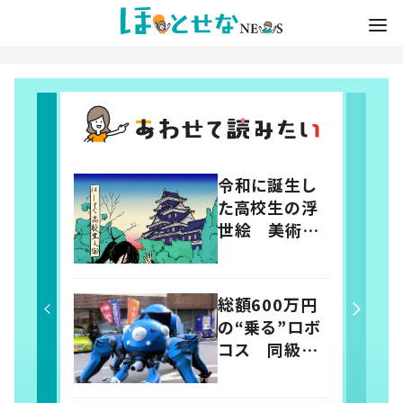
令和に誕生し
た高校生の浮
世絵 美術部
員がイラスト制
作ソフトで描く
総額600万円
の“乗る”ロボ
コス 同級生
コンビが8か月
かけタチコマ