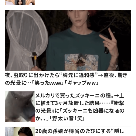
夜、虫取りに出かけたら“胸元に違和感”→直後、驚き
の光景に…「笑ったｗｗｗ」「ギャップww」
メルカリで買ったズッキーニの種。→土
に植えて3ヶ月放置した結果……『衝撃
の光景』に「ズッキーニも凶器になるの
か、、」「野太い音！笑」
20歳の孫娘が帰省のたびにする“隠し