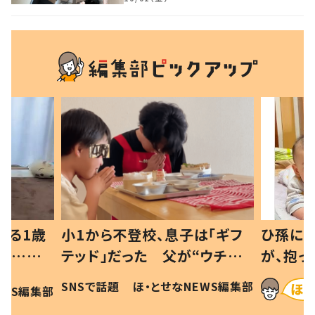
べる1歳
小1から不登校、息子は「ギフ
ひ孫にデ
と…母
テッド」だった 父が“ウチ給
が、抱っ
母の投稿
食”を作り続ける理由とは #令
に「涙が
SNSで話題
ほ・とせなNEWS編集部
EWS編集部
「現行
和の親 #令和の子
方ない」