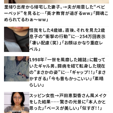
里帰り出産から帰宅した妻子。→夫が用意した“ベビ
ーベッド”を見ると…「英才教育が過ぎるww」「闘魂こ
められてるわぁ～ww」
怪我をした4歳娘。直後、それを見た2歳
息子の“衝撃の行動”に…254万回表示
「凄い配慮（笑）」「お顔はかなり重症レ
ベル」
1998年『一世を風靡した雑誌』に載って
いたギャル男。闘病を経て転身した現在
の”まさかの姿”に…「ギャップ！！」「まさ
かすぎる」「今も昔もかっこいい」「素晴
らしい」
スッピン女性→戸田恵梨香さん風メイク
をした結果……驚きの光景に「本人かと
思った」「ベースが美しい」「似すぎ！！」