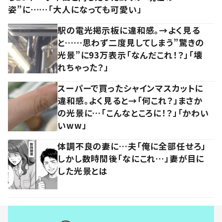
姿”に……「大人になっても可愛い」
駅の電光掲示板に違和感。→よく見る
と……思わず二度見してしまう”驚きの
光景”に93万表示「なんだこれ！？」「壊
れちゃった？」
スーパーで買ったシャインマスカットに
違和感。よく見ると→「何これ？」まさか
の光景に…「こんなところに！？」「かわい
いww」
体調不良の妻に…夫「俺に全部任せろ」
しかし数時間後「なにこれ…」妻が目に
した光景とは