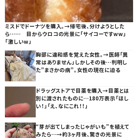
ミスドでドーナツを購入。→帰宅後、分けようとした
ら…… 目からウロコの光景に「サイコーですww」
「激しいw」
胸部に違和感を覚えた女性。→医師「異
常はありません」しかしその後…判明し
た”まさかの病”。女性の現在に迫る
ドラッグストアで目薬を購入→目薬とは
別に渡されたものに…180万表示「ほし
い！」「え、なにこれ！！」
“芽が出てしまったじゃがいも”を植えて
みたら…→約3ヶ月後、驚きの光景に