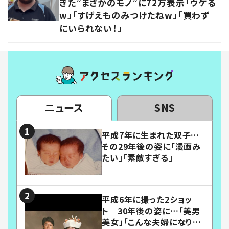
きた”まさかのモノ”に72万表示「ウケる
w」「すげえものみつけたねw」「買わず
にいられない！」
ニュース
SNS
平成7年に生まれた双子…
その29年後の姿に「漫画み
たい」「素敵すぎる」
平成6年に撮った2ショッ
ト 30年後の姿に…「美男
美女」「こんな夫婦になりた