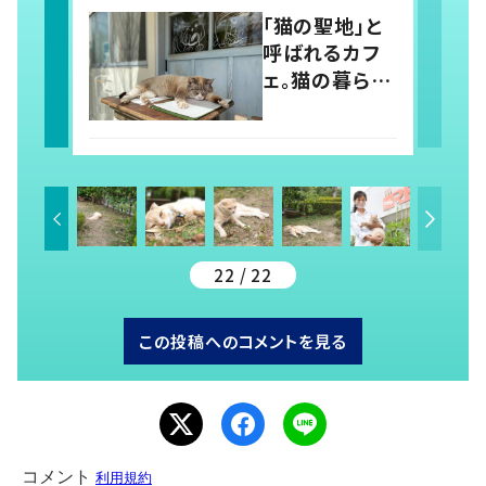
守るイルカトレ
「猫の聖地」と
ーナーの努力
呼ばれるカフ
ェ。猫の暮らし
に人間が合わ
せて暮らす、猫
とお店のいい
関係
22 / 22
この投稿へのコメントを見る