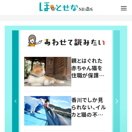
親とはぐれた
赤ちゃん猫を
住職が保護
今では寺の愛
されマスコット
に 香川・讃岐
香川でしか見
国分寺の“寺
られない、イル
猫”ムーンちゃ
カと猫の不思
ん
議な距離感
それを温かく見