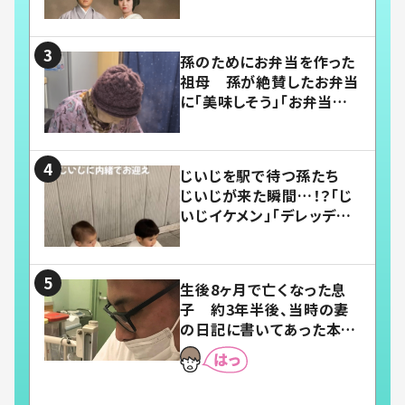
い」
孫のためにお弁当を作った
祖母 孫が絶賛したお弁当
に「美味しそう」「お弁当すご
い」
じいじを駅で待つ孫たち
じいじが来た瞬間…！？「じ
いじイケメン」「デレッデレ」
「嬉しくて可愛くてたまらな
い」「幸せになれる」
生後8ヶ月で亡くなった息
子 約3年半後、当時の妻
の日記に書いてあった本音
とは