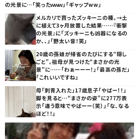
の光景に…「笑ったｗｗｗ」「ギャップww」
メルカリで買ったズッキーニの種。→土
に植えて3ヶ月放置した結果……『衝撃
の光景』に「ズッキーニも凶器になるの
か、、」「野太い音！笑」
20歳の孫娘が帰省のたびにする“隠し
ごと”。祖母が見つけた“まさかの光
景”に……「わぁーーー！」「最高の孫だ」
「これいいですね」
母「刺青入れた」17歳息子「やばー！！」
脚を見ると…“まさかの姿”に277万表
示「違う意味でやばーー（笑）」「な、なる
ほど！！」