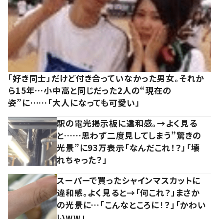
「好き同士」だけど付き合っていなかった男女。それか
ら15年…小中高と同じだった2人の“現在の
姿”に……「大人になっても可愛い」
駅の電光掲示板に違和感。→よく見る
と……思わず二度見してしまう”驚きの
光景”に93万表示「なんだこれ！？」「壊
れちゃった？」
スーパーで買ったシャインマスカットに
違和感。よく見ると→「何これ？」まさか
の光景に…「こんなところに！？」「かわい
いww」