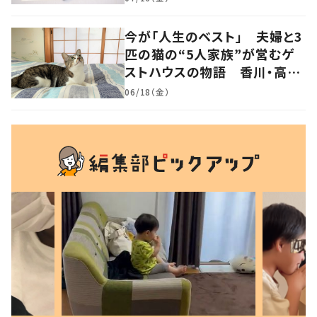
今が「人生のベスト」 夫婦と3
匹の猫の“5人家族”が営むゲ
ストハウスの物語 香川・高松
市
06/18（金）