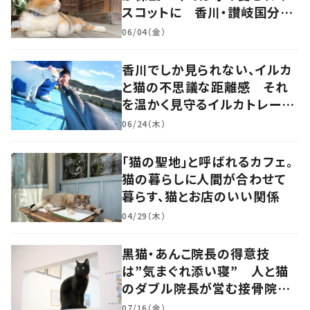
スコットに 香川・讃岐国分寺
の“寺猫”ムーンちゃん
06/04（金）
香川でしか見られない、イルカ
と猫の不思議な距離感 それ
を温かく見守るイルカトレーナ
ーの努力
06/24（木）
「猫の聖地」と呼ばれるカフェ。
猫の暮らしに人間が合わせて
暮らす、猫とお店のいい関係
04/29（木）
黒猫・あんこ院長の得意技
は”気まぐれ添い寝” 人と猫
のダブル院長が営む接骨院
香川・高松市
07/16（金）