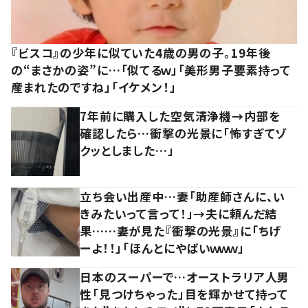
『ビスコ』の少年に似ていた4歳の男の子。19年後
の“まさかの姿”に…「似てるｗ」「美形男子要素持って
産まれたのですね」「イケメン！」
7年前に購入した空気清浄機→内部を
確認したら…衝撃の光景に「怖すぎてゾ
クッとしました…」
立ち会い出産中…妻「助産師さんに、い
きみたいって言って！」→夫に頼んだ結
果……妻が見た『衝撃の光景』に「ちげ
ーよ！！」「ほんとにやばいｗｗｗ」
日本のスーパーで…オーストラリア人男
性「見つけちゃった」目を輝かせて持って