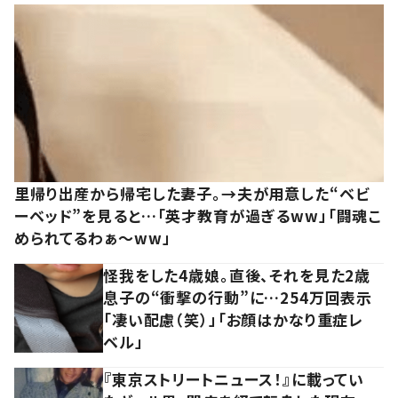
里帰り出産から帰宅した妻子。→夫が用意した“ベビ
ーベッド”を見ると…「英才教育が過ぎるww」「闘魂こ
められてるわぁ～ww」
怪我をした4歳娘。直後、それを見た2歳
息子の“衝撃の行動”に…254万回表示
「凄い配慮（笑）」「お顔はかなり重症レ
ベル」
『東京ストリートニュース！』に載ってい