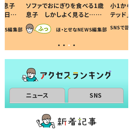
べる1歳
小1から不登校、息子は「ギフ
ひ孫にデ
と…母
テッド」だった 父が“ウチ給
が、抱っ
母の投稿
食”を作り続ける理由とは #令
に「涙が
SNSで話題
ほ・とせなNEWS編集部
EWS編集部
「現行
和の親 #令和の子
方ない」
ニュース
SNS