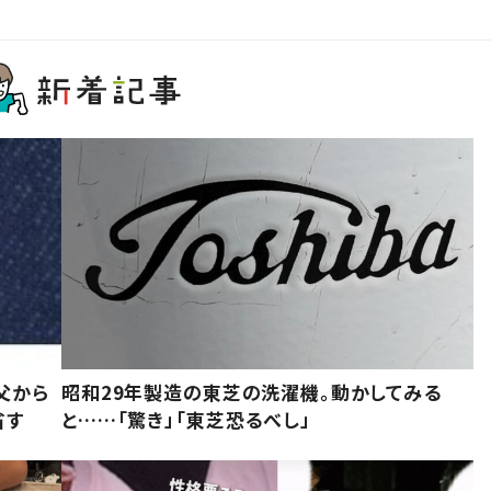
父から
昭和29年製造の東芝の洗濯機。動かしてみる
省す
と……「驚き」「東芝恐るべし」