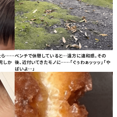
たら……
ベンチで休憩していると…遠方に違和感。その
児しか
後、近付いてきたモノに……「ぐぅわぁッッッ」「や
ばいよ…」