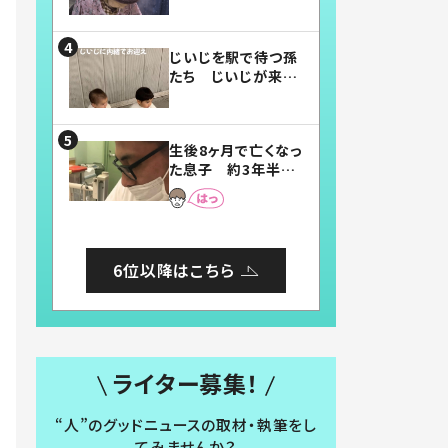
賛したお弁当に「美
味しそう」「お弁当す
ごい」
じいじを駅で待つ孫
たち じいじが来た
瞬間…！？「じいじイ
ケメン」「デレッデレ」
「嬉しくて可愛くてた
生後8ヶ月で亡くなっ
まらない」「幸せにな
た息子 約3年半
れる」
後、当時の妻の日記
に書いてあった本音
とは
6位以降はこちら
ライター募集！
“人”のグッドニュースの取材・執筆をし
てみませんか？