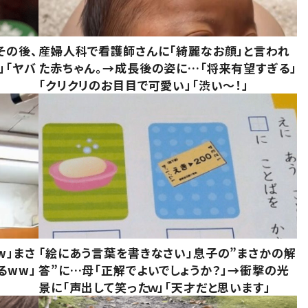
その後、
産婦人科で看護師さんに「綺麗なお顔」と言われ
」「ヤバ
た赤ちゃん。→成長後の姿に…「将来有望すぎる」
「クリクリのお目目で可愛い」「渋い～！」
w」まさ
「絵にあう言葉を書きなさい」息子の”まさかの解
るww」
答”に…母「正解でよいでしょうか？」→衝撃の光
景に「声出して笑ったｗ」「天才だと思います」