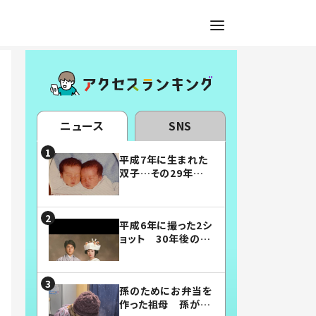
ニュース
SNS
平成7年に生まれた
双子…その29年後
の姿に「漫画みたい」
「素敵すぎる」
平成6年に撮った2シ
ョット 30年後の姿
に…「美男美女」「こ
んな夫婦になりた
い」
孫のためにお弁当を
作った祖母 孫が絶