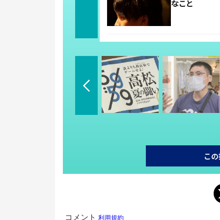
なこと
この