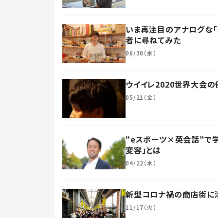
いま再注目のアナログな「
者に尋ねてみた
06/30（水）
ウイイレ2020世界大会
05/21（金）
“eスポーツ×英会話”で
変容」とは
04/22（木）
新型コロナ禍の商店街に活
11/17（火）