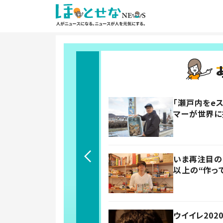
「瀬戸内をe
マーが世界に
いま再注目の
以上の“作っ
ウイイレ20