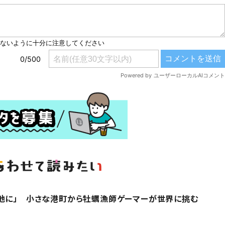
地に」 小さな港町から牡蠣漁師ゲーマーが世界に挑む