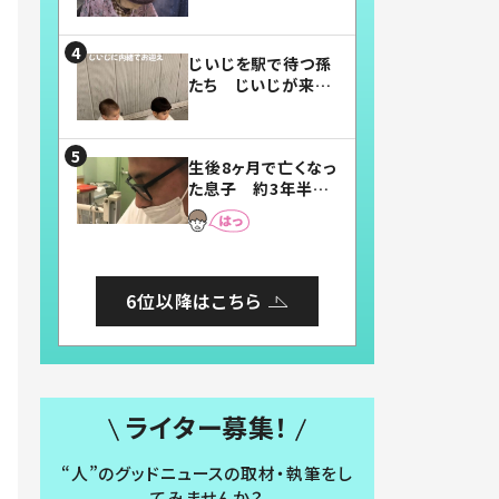
賛したお弁当に「美
味しそう」「お弁当す
ごい」
じいじを駅で待つ孫
たち じいじが来た
瞬間…！？「じいじイ
ケメン」「デレッデレ」
「嬉しくて可愛くてた
生後8ヶ月で亡くなっ
まらない」「幸せにな
た息子 約3年半
れる」
後、当時の妻の日記
に書いてあった本音
とは
6位以降はこちら
ライター募集！
“人”のグッドニュースの取材・執筆をし
てみませんか？