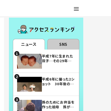
ニュース
SNS
平成7年に生まれた
双子…その29年後
の姿に「漫画みたい」
「素敵すぎる」
平成6年に撮った2シ
ョット 30年後の姿
に…「美男美女」「こ
んな夫婦になりた
い」
孫のためにお弁当を
作った祖母 孫が絶