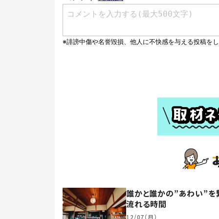
誰かと誰かの”あわい”を
流れる時間
12/07（月）