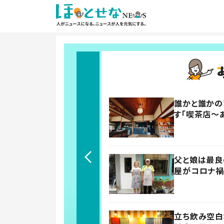
誰かと誰かの
す「喫茶店～
父と娘は最良
屋がコロナ禍
立ち飲み空白