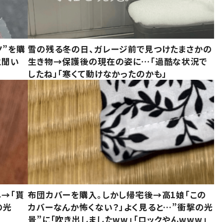
ツ”を購
雪の残る冬の日、ガレージ前で見つけたまさかの
と聞い
生き物→保護後の現在の姿に…「過酷な状況で
したね」「寒くて動けなかったのかも」
し→「貰
布団カバーを購入。しかし帰宅後→高1娘「この
の光
カバーなんか怖くない？」よく見ると…”衝撃の光
景”に「吹き出しましたww」「ロックやんwww」