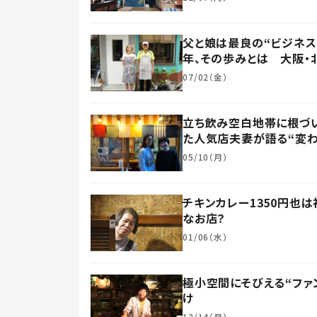
父と娘は最良の“ビジネス
年、その歩みとは 大阪・
07/02（金）
立ち飲み空白地帯に根づ
た人気店夫妻が語る“変わ
05/10（月）
チキンカレー1350円也
なお店？
01/06（水）
極小空間にそびえる“ファン
け
12/14（月）