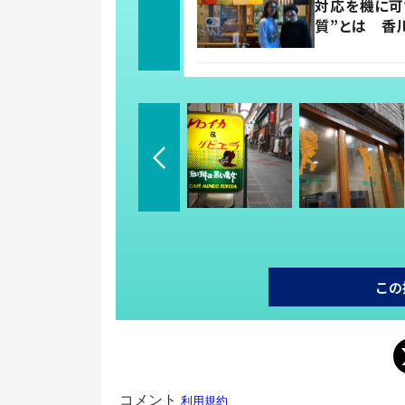
対応を機に可
質”とは 香
この