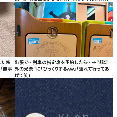
した感
出張で…列車の指定席を予約したら…→“想定
に「無事
外の光景”に「びっくりするｗｗ」「連れて行ってあ
げて笑」