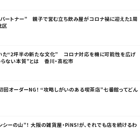
パートナー” 親子で営む立ち飲み屋がコロナ禍に迎えた1周
北区
いた“2坪半の新たな文化” コロナ対応を機に可能性を広げ
らない本質”とは 香川・高松市
は初回オーダーNG！ “攻略しがいのある喫茶店”七番館ってどん
シーの山”！ 大阪の雑貨屋・PiNS!が、それでも店を続けるわ