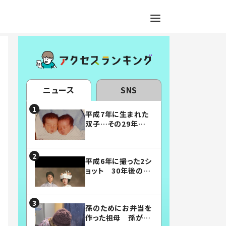
ニュース
SNS
平成7年に生まれた
双子…その29年後
の姿に「漫画みたい」
「素敵すぎる」
平成6年に撮った2シ
ョット 30年後の姿
に…「美男美女」「こ
んな夫婦になりた
い」
孫のためにお弁当を
作った祖母 孫が絶