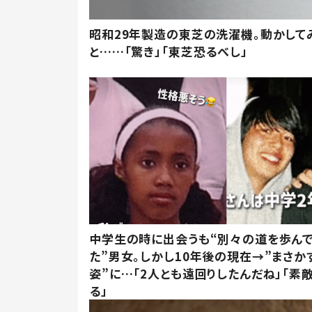
昭和29年製造の東芝の洗濯機。動かして
と……「驚き」「東芝恐るべし」
中学生の時に出会うも“別々の道を歩ん
た”男女。しかし10年後の現在→”まさか
姿”に…「2人とも遠回りしたんだね」「素
る」