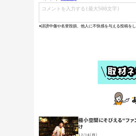
極小空間にそびえる“ファン
け
12/14（月）