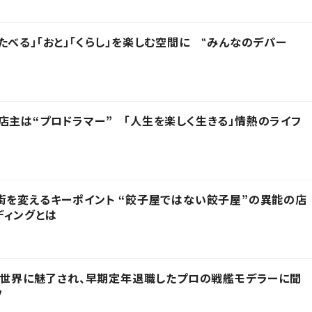
たべる」「おと」「くらし」を楽しむ空間に ‟みんなのデパー
店主は“プロドラマー” 「人生を楽しく生きる」情熱のライフ
街を変えるキーポイント “餃子屋ではない餃子屋”の異能の店
ディングとは
その世界に魅了され、早期定年退職したプロの戦艦モデラーに聞
フ