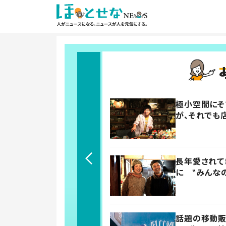
極小空間にそび
が、それでも
長年愛されて
に ‟みんな
話題の移動販