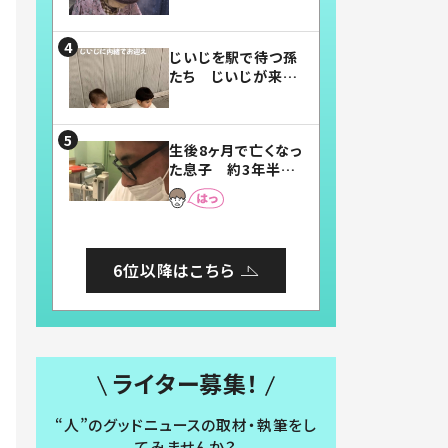
賛したお弁当に「美
味しそう」「お弁当す
ごい」
じいじを駅で待つ孫
たち じいじが来た
瞬間…！？「じいじイ
ケメン」「デレッデレ」
「嬉しくて可愛くてた
生後8ヶ月で亡くなっ
まらない」「幸せにな
た息子 約3年半
れる」
後、当時の妻の日記
に書いてあった本音
とは
6位以降はこちら
ライター募集！
“人”のグッドニュースの取材・執筆をし
てみませんか？