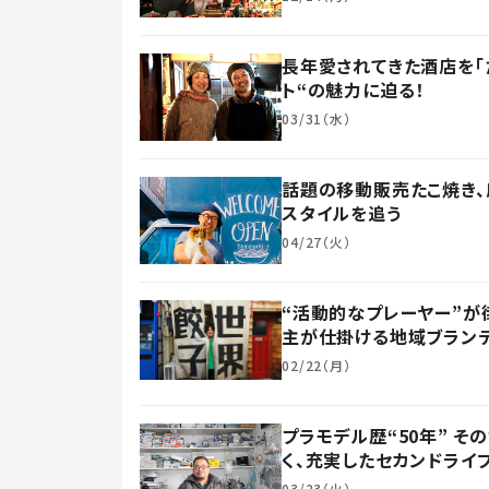
長年愛されてきた酒店を「
ト“の魅力に迫る！
03/31（水）
話題の移動販売たこ焼き、
スタイルを追う
04/27（火）
“活動的なプレーヤー”が
主が仕掛ける地域ブラン
02/22（月）
プラモデル歴“50年” 
く、充実したセカンドライ
03/23（火）