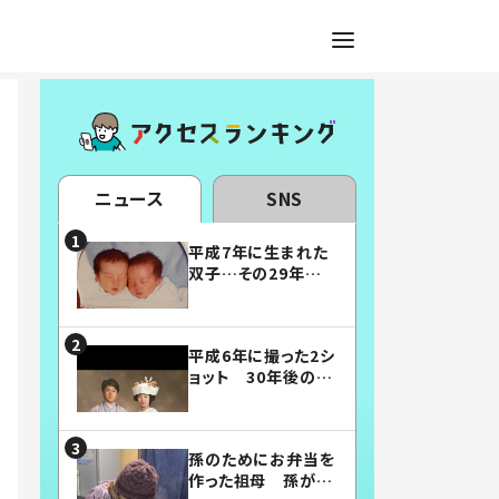
ニュース
SNS
平成7年に生まれた
双子…その29年後
の姿に「漫画みたい」
「素敵すぎる」
平成6年に撮った2シ
ョット 30年後の姿
に…「美男美女」「こ
んな夫婦になりた
い」
孫のためにお弁当を
作った祖母 孫が絶