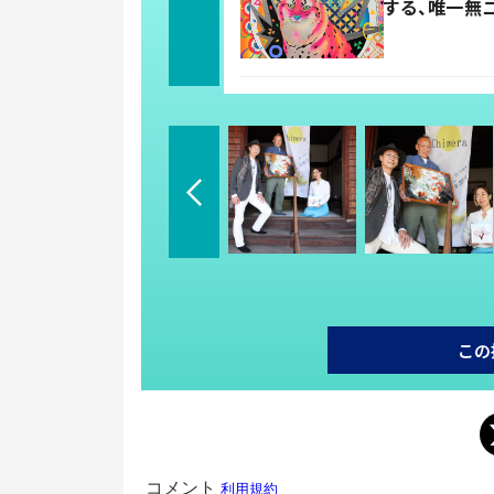
する、唯一無
この