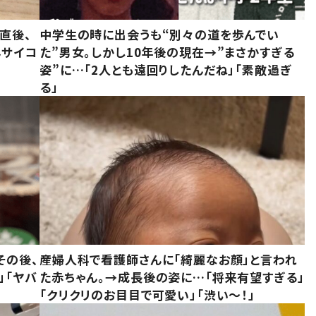
直後、
中学生の時に出会うも“別々の道を歩んでい
んサイコ
た”男女。しかし10年後の現在→”まさかすぎる
姿”に…「2人とも遠回りしたんだね」「素敵過ぎ
る」
その後、
産婦人科で看護師さんに「綺麗なお顔」と言われ
」「ヤバ
た赤ちゃん。→成長後の姿に…「将来有望すぎる」
「クリクリのお目目で可愛い」「渋い～！」