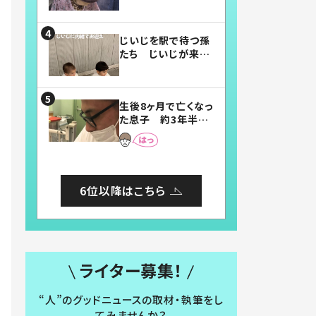
賛したお弁当に「美
味しそう」「お弁当す
ごい」
じいじを駅で待つ孫
たち じいじが来た
瞬間…！？「じいじイ
ケメン」「デレッデレ」
「嬉しくて可愛くてた
生後8ヶ月で亡くなっ
まらない」「幸せにな
た息子 約3年半
れる」
後、当時の妻の日記
に書いてあった本音
とは
6位以降はこちら
ライター募集！
“人”のグッドニュースの取材・執筆をし
てみませんか？