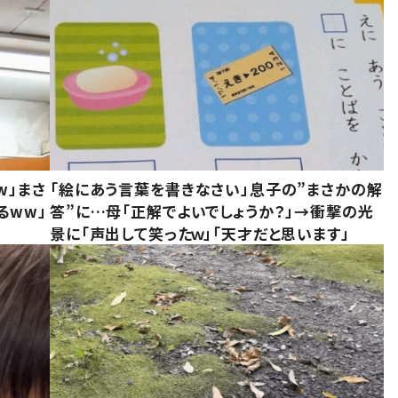
w」まさ
「絵にあう言葉を書きなさい」息子の”まさかの解
るww」
答”に…母「正解でよいでしょうか？」→衝撃の光
景に「声出して笑ったｗ」「天才だと思います」