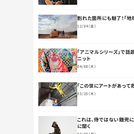
割れた箇所にも魅了！「地
12/04（金）
「アニマルシリーズ」で話
ニット
04/08（木）
「この世にアートがあって
03/25（木）
これは、侍ではない――鎧
に聞く
02/08（月）