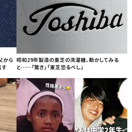
父から
昭和29年製造の東芝の洗濯機。動かしてみる
省す
と……「驚き」「東芝恐るべし」