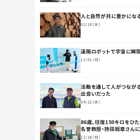
人と自然が共に豊かになる
02/18（木）
遠隔ロボットで宇宙に瞬間
11/01（月）
活動を通して人がつながる
出会いだった
04/21（水）
86歳、往復150キロを
名誉教授・持田総章さんに
12/28（月）