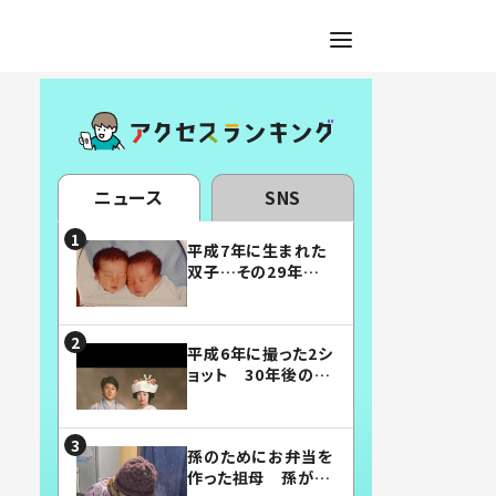
ニュース
SNS
平成7年に生まれた
双子…その29年後
の姿に「漫画みたい」
「素敵すぎる」
平成6年に撮った2シ
ョット 30年後の姿
に…「美男美女」「こ
んな夫婦になりた
い」
孫のためにお弁当を
作った祖母 孫が絶