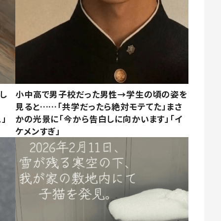
し
小中高で男子校だった男性→学生の頃の姿を
見ると……「共学だったら絶対モテてた」まさ
」
かの光景に「今から告白しに向かいます」「イ
ケメンすぎ」