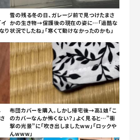
雪の残る冬の日、ガレージ前で見つけたまさ
「イ
かの生き物→保護後の現在の姿に…「過酷な
なり
状況でしたね」「寒くて動けなかったのかも」
し
布団カバーを購入。しかし帰宅後→高1娘「こ
まさ
のカバーなんか怖くない？」よく見ると…”衝
撃の光景”に「吹き出しましたww」「ロックや
んwww」