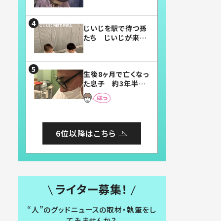
賛したお弁当に「美
味しそう」「お弁当す
ごい」
じいじを駅で待つ孫
たち じいじが来た
瞬間…！？「じいじイ
ケメン」「デレッデレ」
「嬉しくて可愛くてた
生後8ヶ月で亡くなっ
まらない」「幸せにな
た息子 約3年半
れる」
後、当時の妻の日記
に書いてあった本音
とは
6位以降はこちら
ライター募集！
“人”のグッドニュースの取材・執筆をし
てみませんか？