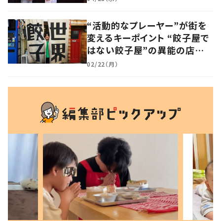
“活動的なプレーヤー”が街を
変えるキーポイント “餃子屋で
はない餃子屋”の異能の店主
が仕掛ける地域ブランディング
02/22（月）
とは