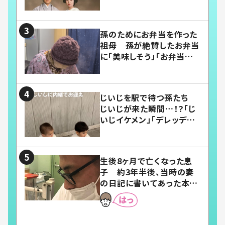
い」
孫のためにお弁当を作った
祖母 孫が絶賛したお弁当
に「美味しそう」「お弁当すご
い」
じいじを駅で待つ孫たち
じいじが来た瞬間…！？「じ
いじイケメン」「デレッデレ」
「嬉しくて可愛くてたまらな
い」「幸せになれる」
生後8ヶ月で亡くなった息
子 約3年半後、当時の妻
の日記に書いてあった本音
とは