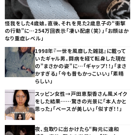
怪我をした4歳娘。直後、それを見た2歳息子の“衝撃
の行動”に…254万回表示「凄い配慮（笑）」「お顔はか
なり重症レベル」
1998年『一世を風靡した雑誌』に載って
いたギャル男。闘病を経て転身した現在
の”まさかの姿”に…「ギャップ！！」「まさ
かすぎる」「今も昔もかっこいい」「素晴
らしい」
スッピン女性→戸田恵梨香さん風メイク
をした結果……驚きの光景に「本人かと
思った」「ベースが美しい」「似すぎ！！」
夜、虫取りに出かけたら“胸元に違和