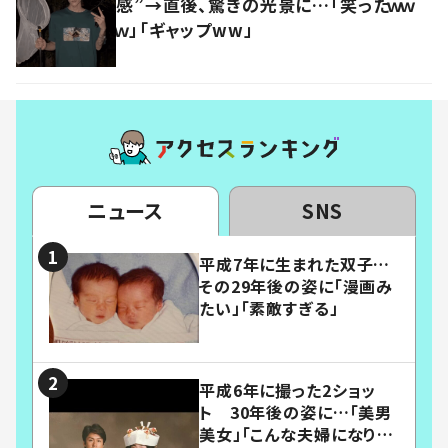
感”→直後、驚きの光景に…「笑ったｗｗ
ｗ」「ギャップww」
ニュース
SNS
平成7年に生まれた双子…
その29年後の姿に「漫画み
たい」「素敵すぎる」
平成6年に撮った2ショッ
ト 30年後の姿に…「美男
美女」「こんな夫婦になりた