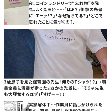
夜、コインランドリーで“忘れ物”を発
見。よく見ると……「はぁ？」衝撃の光景
に「エーッ！？」「なぜ落ちてる？」「どこで
忘れたことに気づくの？」
3歳息子を見た保育園の先生「何そのTシャツ！？」→職
員全員に激震が走ったまさかの光景に…「そりゃ先生
も大興奮するはず」「すげーー！！」
実家解体中…作業員に話しかけられた
男性。直後、目撃した衝撃の光景に…