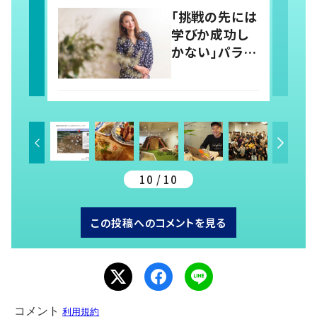
営者の目指す
「挑戦の先には
未来
学びか成功し
かない」パラレ
ルキャリアを活
かして、多方面
で活躍する女
性社長の半生
に迫る
10 / 10
この投稿へのコメントを見る