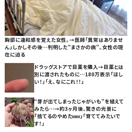
胸部に違和感を覚えた女性。→医師「異常はありませ
ん」しかしその後…判明した”まさかの病”。女性の現
在に迫る
ドラッグストアで目薬を購入→目薬とは
別に渡されたものに…180万表示「ほし
い！」「え、なにこれ！！」
“芽が出てしまったじゃがいも”を植えて
みたら…→約3ヶ月後、驚きの光景に
「捨てるのやめたｗｗ」「育ててみたいで
す！」