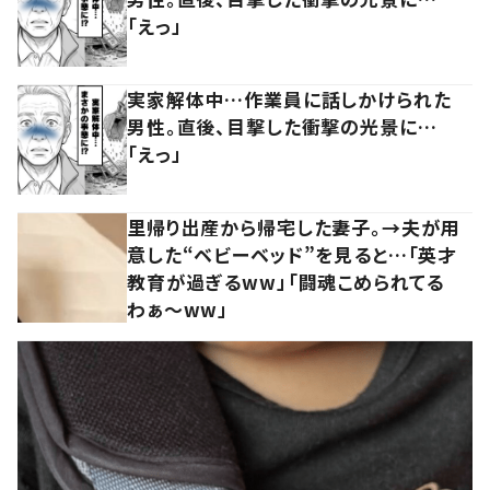
「えっ」
実家解体中…作業員に話しかけられた
男性。直後、目撃した衝撃の光景に…
「えっ」
里帰り出産から帰宅した妻子。→夫が用
意した“ベビーベッド”を見ると…「英才
教育が過ぎるww」「闘魂こめられてる
わぁ～ww」