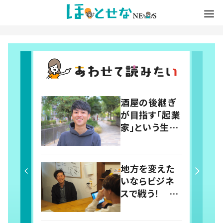
酒屋の後継ぎ
が目指す「起業
家」という生き
方 見えてき
たビジネスの
ヒント
地方を変えた
いならビジネ
スで戦う！ 長
崎で起業家た
ちを育てる経