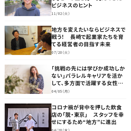
ビジネスのヒント
11/02（火）
地方を変えたいならビジネスで
戦う！ 長崎で起業家たちを育
てる経営者の目指す未来
07/20（火）
「挑戦の先には学びか成功しか
ない」パラレルキャリアを活か
して、多方面で活躍する女性社
長の半生に迫る
04/05（月）
コロナ禍が背中を押した飲食
店の「脱・東京」 スタッフを幸
せにするため“地方”に進出
04/28（水）