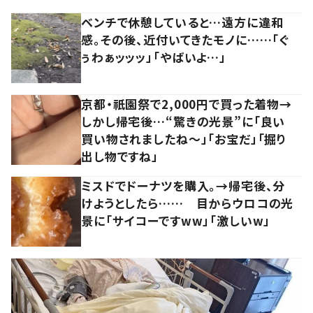
ベンチで休憩していると…遠方に違和
感。その後、近付いてきたモノに……「ぐ
ぅわぁッッッ」「やばいよ…」
京都・祇園祭で2,000円で買った着物→
しかし帰宅後…“驚きの光景”に「良い
買い物されましたね～」「お宝だ」「掘り
出し物ですね」
ミスドでドーナツを購入。→帰宅後、分
けようとしたら…… 目からウロコの光
景に「サイコーですww」「激しいw」