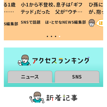
べる1歳
小1から不登校、息子は「ギフ
ひ孫にデ
と…母
テッド」だった 父が“ウチ給
が、抱っ
母の投稿
食”を作り続ける理由とは #令
に「涙が
SNSで話題
ほ・とせなNEWS編集部
EWS編集部
「現行
和の親 #令和の子
方ない」
ニュース
SNS