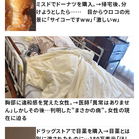
ミスドでドーナツを購入。→帰宅後、分
けようとしたら…… 目からウロコの光
景に「サイコーですww」「激しいw」
胸部に違和感を覚えた女性。→医師「異常はありませ
ん」しかしその後…判明した”まさかの病”。女性の現
在に迫る
ドラッグストアで目薬を購入→目薬とは
別に渡されたものに…180万表示「ほし