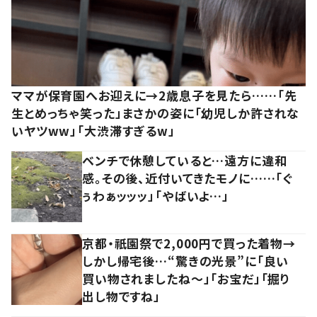
ママが保育園へお迎えに→2歳息子を見たら……「先
生とめっちゃ笑った」まさかの姿に「幼児しか許されな
いヤツww」「大渋滞すぎるw」
ベンチで休憩していると…遠方に違和
感。その後、近付いてきたモノに……「ぐ
ぅわぁッッッ」「やばいよ…」
京都・祇園祭で2,000円で買った着物→
しかし帰宅後…“驚きの光景”に「良い
買い物されましたね～」「お宝だ」「掘り
出し物ですね」