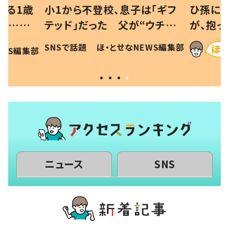
べる1歳
小1から不登校、息子は「ギフ
ひ孫にデ
と…母
テッド」だった 父が“ウチ給
が、抱っ
母の投稿
食”を作り続ける理由とは #令
に「涙が
SNSで話題
ほ・とせなNEWS編集部
EWS編集部
「現行
和の親 #令和の子
方ない」
ニュース
SNS