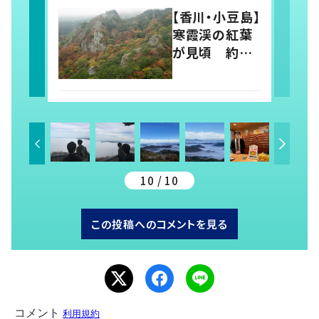
す“里山づくり”
【香川・小豆島】
寒霞渓の紅葉
が見頃 約
1300万年前の
火山噴火がつ
くった美しい奇
岩の景色
10 / 10
この投稿へのコメントを見る