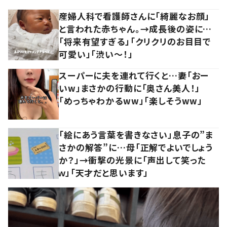
産婦人科で看護師さんに「綺麗なお顔」
と言われた赤ちゃん。→成長後の姿に…
「将来有望すぎる」「クリクリのお目目で
可愛い」「渋い～！」
スーパーに夫を連れて行くと…妻「おー
いw」まさかの行動に「奥さん美人！」
「めっちゃわかるww」「楽しそうww」
「絵にあう言葉を書きなさい」息子の”ま
さかの解答”に…母「正解でよいでしょう
か？」→衝撃の光景に「声出して笑った
ｗ」「天才だと思います」