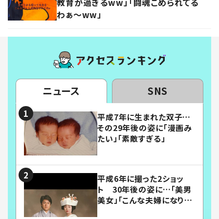
教育が過ぎるww」「闘魂こめられてる
わぁ～ww」
ニュース
SNS
平成7年に生まれた双子…
その29年後の姿に「漫画み
たい」「素敵すぎる」
平成6年に撮った2ショッ
ト 30年後の姿に…「美男
美女」「こんな夫婦になりた
い」