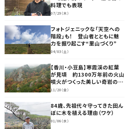
料理でも表現
07/29（木）
フォトジェニックな「天空への
階段」も！ 登山者とともに魅
力を掘り起こす“里山づくり”
04/03（土）
【香川・小豆島】寒霞渓の紅葉
が見頃 約1300万年前の火山
噴火がつくった美しい奇岩の景
色
11/20（金）
84歳、先祖代々守ってきた田ん
ぼに木を植える理由（ワケ）
01/06（水）