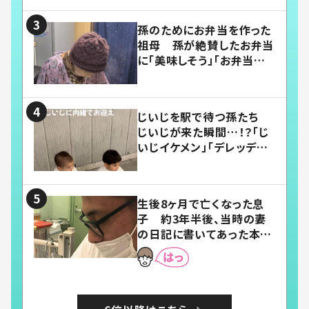
孫のためにお弁当を作った
祖母 孫が絶賛したお弁当
に「美味しそう」「お弁当すご
い」
じいじを駅で待つ孫たち
じいじが来た瞬間…！？「じ
いじイケメン」「デレッデレ」
「嬉しくて可愛くてたまらな
い」「幸せになれる」
生後8ヶ月で亡くなった息
子 約3年半後、当時の妻
の日記に書いてあった本音
とは