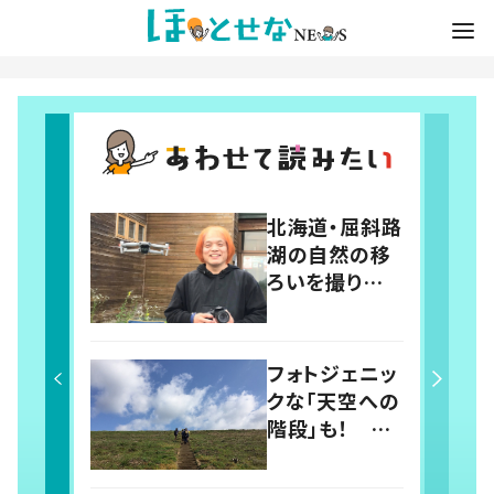
北海道・屈斜路
湖の自然の移
ろいを撮り続け
て9年 宿を営
み料理でも表
現
フォトジェニッ
クな「天空への
階段」も！ 登
山者とともに魅
力を掘り起こ