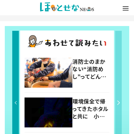
消防士のまか
ない“消防め
し”ってどんな
メニュー？ 食
のイベントで地
域とつながり、
環境保全で帰
防災力の向上
ってきたホタル
を目指す 岡
と共に 小規
山・真庭市
模だが心温ま
る「ホタル祭