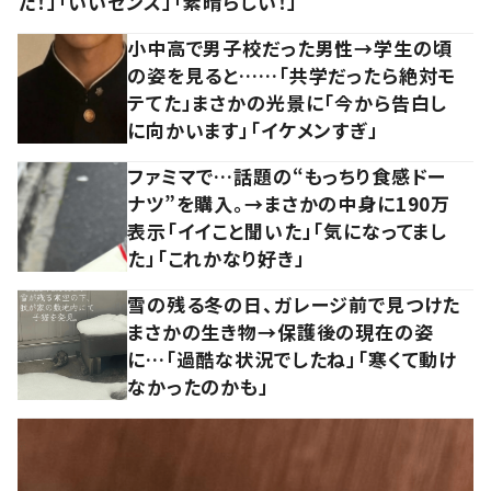
た！」「いいセンス」「素晴らしい！」
小中高で男子校だった男性→学生の頃
の姿を見ると……「共学だったら絶対モ
テてた」まさかの光景に「今から告白し
に向かいます」「イケメンすぎ」
ファミマで…話題の“もっちり食感ドー
ナツ”を購入。→まさかの中身に190万
表示「イイこと聞いた」「気になってまし
た」「これかなり好き」
雪の残る冬の日、ガレージ前で見つけた
まさかの生き物→保護後の現在の姿
に…「過酷な状況でしたね」「寒くて動け
なかったのかも」