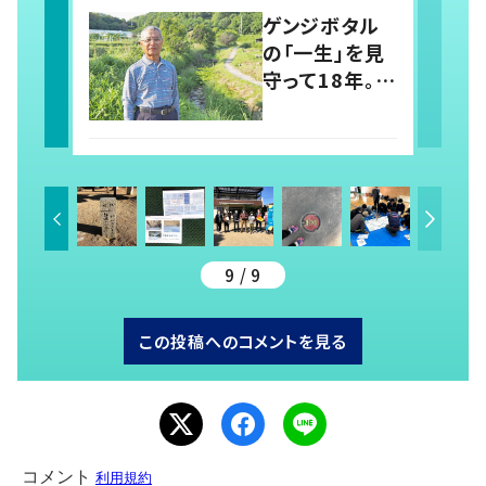
り」で人と人を
ゲンジボタル
つなげる 岡
の「一生」を見
山・奈義町
守って18年。ひ
とりでは築けな
い、地域とホタ
ルのいい関
係 岡山・浅口
市
9 / 9
この投稿へのコメントを見る