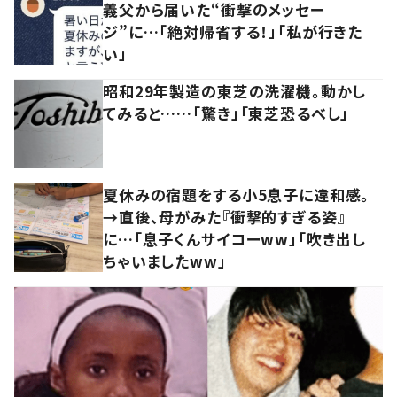
義父から届いた“衝撃のメッセー
ジ”に…「絶対帰省する！」「私が行きた
い」
昭和29年製造の東芝の洗濯機。動かし
てみると……「驚き」「東芝恐るべし」
夏休みの宿題をする小5息子に違和感。
→直後、母がみた『衝撃的すぎる姿』
に…「息子くんサイコーww」「吹き出し
ちゃいましたww」