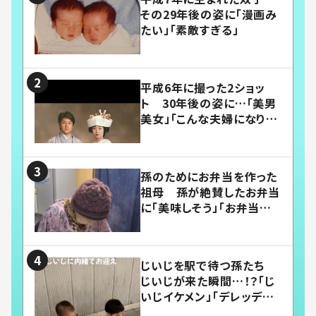
その29年後の姿に「漫画み
たい」「素敵すぎる」
平成6年に撮った2ショッ
ト 30年後の姿に…「美男
美女」「こんな夫婦になりた
い」
孫のためにお弁当を作った
祖母 孫が絶賛したお弁当
に「美味しそう」「お弁当すご
い」
じいじを駅で待つ孫たち
じいじが来た瞬間…！？「じ
いじイケメン」「デレッデレ」
「嬉しくて可愛くてたまらな