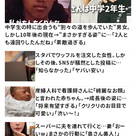
中学生の時に出会うも“別々の道を歩んでいた”男女。
しかし10年後の現在→”まさかすぎる姿”に…「2人と
も遠回りしたんだね」「素敵過ぎる」
スタバでワッフルを注文した女性。しか
しその後、SNSが騒然とした投稿に…
「知らなかった」「ヤバい安い」
産婦人科で看護師さんに「綺麗なお顔」
と言われた赤ちゃん。→成長後の姿に…
「将来有望すぎる」「クリクリのお目目で
可愛い」「渋い～！」
スーパーに夫を連れて行くと…妻「おー
いw」まさかの行動に「奥さん美人！」