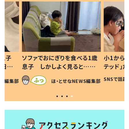
べる1歳
小1から不登校、息子は「ギフ
ひ孫にデ
と…母
テッド」だった 父が“ウチ給
が、抱っ
母の投稿
食”を作り続ける理由とは #令
に「涙が
SNSで話題
ほ・とせなNEWS編集部
EWS編集部
「現行
和の親 #令和の子
方ない」