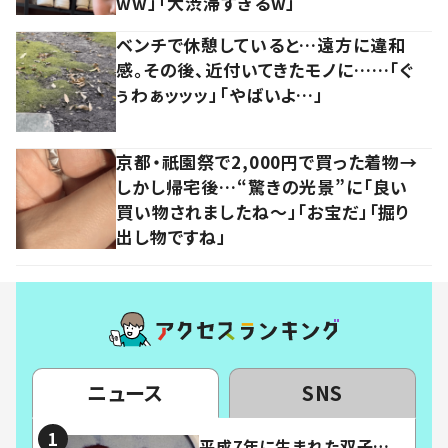
ww」「大渋滞すぎるw」
ベンチで休憩していると…遠方に違和
感。その後、近付いてきたモノに……「ぐ
ぅわぁッッッ」「やばいよ…」
京都・祇園祭で2,000円で買った着物→
しかし帰宅後…“驚きの光景”に「良い
買い物されましたね～」「お宝だ」「掘り
出し物ですね」
ニュース
SNS
平成7年に生まれた双子…