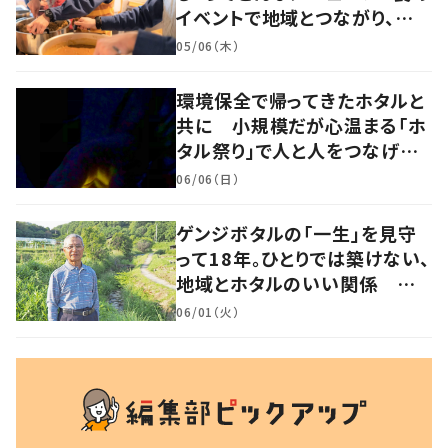
イベントで地域とつながり、防
災力の向上を目指す 岡山・真
05/06（木）
庭市
環境保全で帰ってきたホタルと
共に 小規模だが心温まる「ホ
タル祭り」で人と人をつなげ
る 岡山・奈義町
06/06（日）
ゲンジボタルの「一生」を見守
って18年。ひとりでは築けない、
地域とホタルのいい関係 岡
山・浅口市
06/01（火）