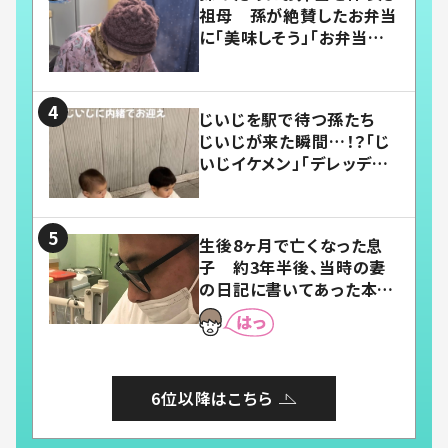
祖母 孫が絶賛したお弁当
に「美味しそう」「お弁当すご
い」
じいじを駅で待つ孫たち
じいじが来た瞬間…！？「じ
いじイケメン」「デレッデレ」
「嬉しくて可愛くてたまらな
い」「幸せになれる」
生後8ヶ月で亡くなった息
子 約3年半後、当時の妻
の日記に書いてあった本音
とは
6位以降はこちら