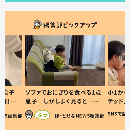
を食べる1歳
小1から不登校、息子は「ギフ
ひ
く見ると…母
テッド」だった 父が“ウチ給
が
察した母の投稿
食”を作り続ける理由とは #令
に
SNSで話題
ほ・とせなNEWS編集部
せなNEWS編集部
す！」「現行
和の親 #令和の子
方