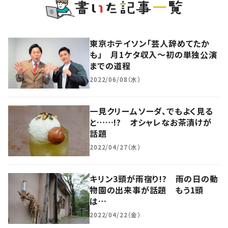
東京ホテイソン「芸人辞めてたか
も」 月1ケタ収入～初の単独公演
までの道程
2022/06/08（水）
一見クリームソーダ、でもよく見る
と……!? オシャレなお茶漬けが
話題
2022/04/27（水）
キリン3頭が雨宿り!? 雨の日の動
物園の出来事が話題 もう1頭
は…
2022/04/22（金）