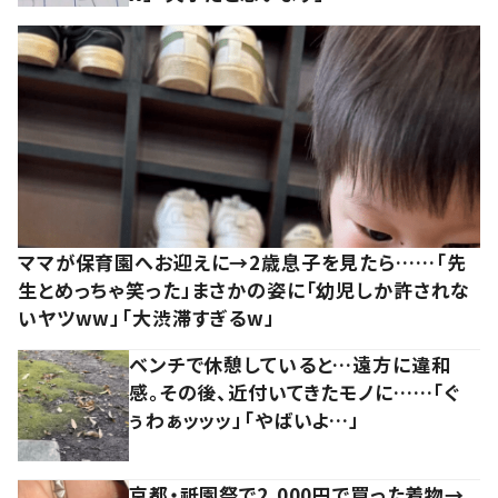
ママが保育園へお迎えに→2歳息子を見たら……「先
生とめっちゃ笑った」まさかの姿に「幼児しか許されな
いヤツww」「大渋滞すぎるw」
ベンチで休憩していると…遠方に違和
感。その後、近付いてきたモノに……「ぐ
ぅわぁッッッ」「やばいよ…」
京都・祇園祭で2,000円で買った着物→