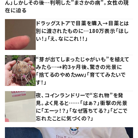
ん」しかしその後…判明した”まさかの病”。女性の現
在に迫る
ドラッグストアで目薬を購入→目薬とは
別に渡されたものに…180万表示「ほし
い！」「え、なにこれ！！」
“芽が出てしまったじゃがいも”を植えて
みたら…→約3ヶ月後、驚きの光景に
「捨てるのやめたｗｗ」「育ててみたいで
す！」
夜、コインランドリーで“忘れ物”を発
見。よく見ると……「はぁ？」衝撃の光景
に「エーッ！？」「なぜ落ちてる？」「どこで
忘れたことに気づくの？」