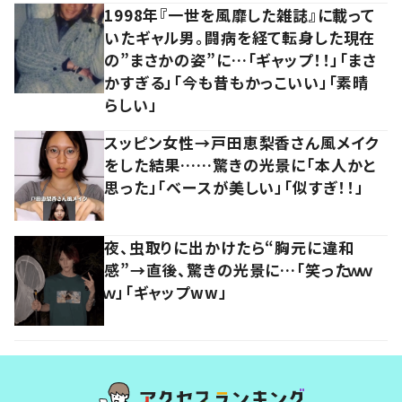
1998年『一世を風靡した雑誌』に載って
いたギャル男。闘病を経て転身した現在
の”まさかの姿”に…「ギャップ！！」「まさ
かすぎる」「今も昔もかっこいい」「素晴
らしい」
スッピン女性→戸田恵梨香さん風メイク
をした結果……驚きの光景に「本人かと
思った」「ベースが美しい」「似すぎ！！」
夜、虫取りに出かけたら“胸元に違和
感”→直後、驚きの光景に…「笑ったｗｗ
ｗ」「ギャップww」