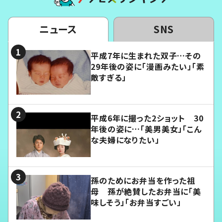
ニュース
SNS
平成7年に生まれた双子…その
29年後の姿に「漫画みたい」「素
敵すぎる」
平成6年に撮った2ショット 30
年後の姿に…「美男美女」「こん
な夫婦になりたい」
孫のためにお弁当を作った祖
母 孫が絶賛したお弁当に「美
味しそう」「お弁当すごい」