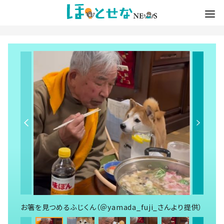
お箸を見つめるふじくん（＠yamada_fuji_さんより提供）