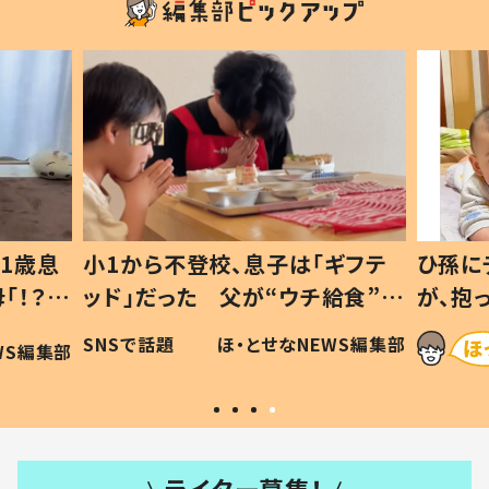
1歳息
小1から不登校、息子は「ギフテ
ひ孫に
「！？」
ッド」だった 父が“ウチ給食”を
が、抱
に「可愛
作り続ける理由とは #令和の親
「涙が
SNSで話題
ほ・とせなNEWS編集部
WS編集部
#令和の子
い」