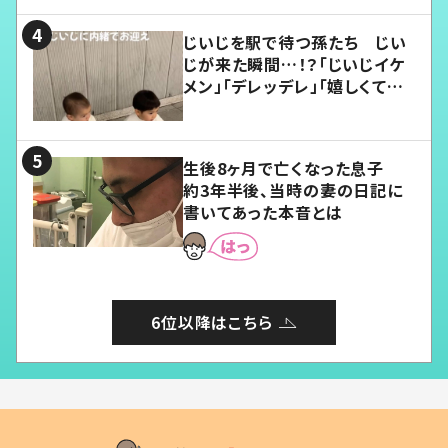
じいじを駅で待つ孫たち じい
じが来た瞬間…！？「じいじイケ
メン」「デレッデレ」「嬉しくて可
愛くてたまらない」「幸せになれ
る」
生後8ヶ月で亡くなった息子
約3年半後、当時の妻の日記に
書いてあった本音とは
6位以降はこちら