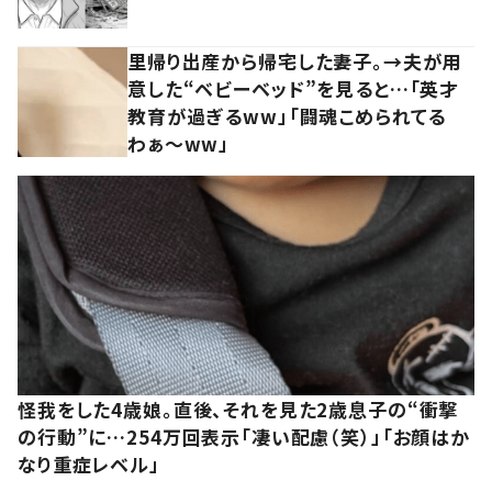
里帰り出産から帰宅した妻子。→夫が用
意した“ベビーベッド”を見ると…「英才
教育が過ぎるww」「闘魂こめられてる
わぁ～ww」
怪我をした4歳娘。直後、それを見た2歳息子の“衝撃
の行動”に…254万回表示「凄い配慮（笑）」「お顔はか
なり重症レベル」