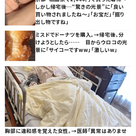
しかし帰宅後…“驚きの光景”に「良い
買い物されましたね～」「お宝だ」「掘り
出し物ですね」
ミスドでドーナツを購入。→帰宅後、分
けようとしたら…… 目からウロコの光
景に「サイコーですww」「激しいw」
胸部に違和感を覚えた女性。→医師「異常はありませ