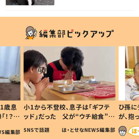
の反応に「可愛すぎる」「賢い
子」の声
1歳息
小1から不登校、息子は「ギフテ
ひ孫に
「！？」
ッド」だった 父が“ウチ給食”を
が、抱
に「可愛
作り続ける理由とは #令和の親
「涙が
SNSで話題
ほ・とせなNEWS編集部
WS編集部
#令和の子
い」