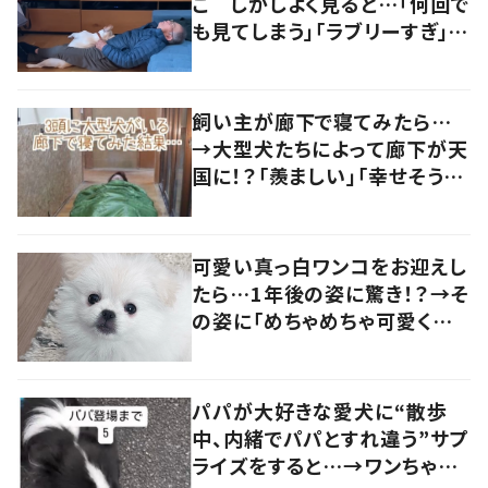
こ しかしよく見ると…「何回で
も見てしまう」「ラブリーすぎ」の
声
飼い主が廊下で寝てみたら…
→大型犬たちによって廊下が天
国に！？「羨ましい」「幸せそう」
の声
可愛い真っ白ワンコをお迎えし
たら…1年後の姿に驚き！？→そ
の姿に「めちゃめちゃ可愛くて
笑いました」「個性が光ってる」
の声
パパが大好きな愛犬に“散歩
中、内緒でパパとすれ違う”サプ
ライズをすると…→ワンちゃん