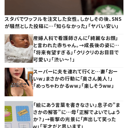
スタバでワッフルを注文した女性。しかしその後、SNS
が騒然とした投稿に…「知らなかった」「ヤバい安い」
産婦人科で看護師さんに「綺麗なお顔」
と言われた赤ちゃん。→成長後の姿に…
「将来有望すぎる」「クリクリのお目目で
可愛い」「渋い～！」
スーパーに夫を連れて行くと…妻「おー
いw」まさかの行動に「奥さん美人！」
「めっちゃわかるww」「楽しそうww」
「絵にあう言葉を書きなさい」息子の”ま
さかの解答”に…母「正解でよいでしょう
か？」→衝撃の光景に「声出して笑った
ｗ」「天才だと思います」