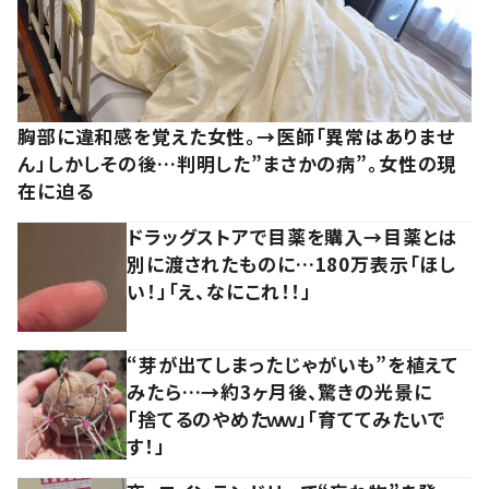
胸部に違和感を覚えた女性。→医師「異常はありませ
ん」しかしその後…判明した”まさかの病”。女性の現
在に迫る
ドラッグストアで目薬を購入→目薬とは
別に渡されたものに…180万表示「ほし
い！」「え、なにこれ！！」
“芽が出てしまったじゃがいも”を植えて
みたら…→約3ヶ月後、驚きの光景に
「捨てるのやめたｗｗ」「育ててみたいで
す！」