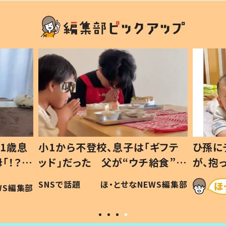
1歳息
小1から不登校、息子は「ギフテ
ひ孫に
「！？」
ッド」だった 父が“ウチ給食”を
が、抱
に「可愛
作り続ける理由とは #令和の親
「涙が
SNSで話題
ほ・とせなNEWS編集部
WS編集部
#令和の子
い」