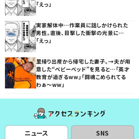
「えっ」
実家解体中…作業員に話しかけられた
男性。直後、目撃した衝撃の光景に…
「えっ」
里帰り出産から帰宅した妻子。→夫が用
意した“ベビーベッド”を見ると…「英才
教育が過ぎるww」「闘魂こめられてる
わぁ～ww」
ニュース
SNS