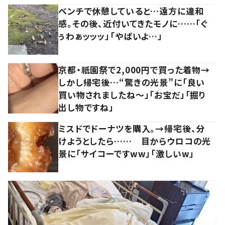
ベンチで休憩していると…遠方に違和
感。その後、近付いてきたモノに……「ぐ
ぅわぁッッッ」「やばいよ…」
京都・祇園祭で2,000円で買った着物→
しかし帰宅後…“驚きの光景”に「良い
買い物されましたね～」「お宝だ」「掘り
出し物ですね」
ミスドでドーナツを購入。→帰宅後、分
けようとしたら…… 目からウロコの光
景に「サイコーですww」「激しいw」