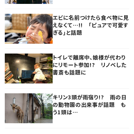
エビに名前つけたら食べ物に見
えなくて…!! 「ピュアで可愛す
ぎる」と話題
トイレで離席中、娘様が代わり
にリモート参加!? リノベした
書斎も話題に
キリン3頭が雨宿り!? 雨の日
の動物園の出来事が話題 も
う1頭は…