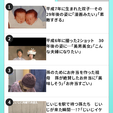
平成7年に生まれた双子…その
29年後の姿に「漫画みたい」「素
敵すぎる」
平成6年に撮った2ショット 30
年後の姿に…「美男美女」「こん
な夫婦になりたい」
孫のためにお弁当を作った祖
母 孫が絶賛したお弁当に「美
味しそう」「お弁当すごい」
じいじを駅で待つ孫たち じい
じが来た瞬間…！？「じいじイケ