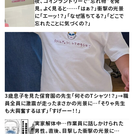
夜、コインランドリーで“忘れ物”を発
見。よく見ると……「はぁ？」衝撃の光景
に「エーッ！？」「なぜ落ちてる？」「どこで
忘れたことに気づくの？」
3歳息子を見た保育園の先生「何そのTシャツ！？」→職
員全員に激震が走ったまさかの光景に…「そりゃ先生
も大興奮するはず」「すげーー！！」
実家解体中…作業員に話しかけられた
男性。直後、目撃した衝撃の光景に…