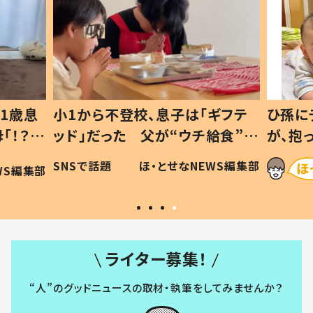
1歳息
小1から不登校、息子は「ギフテ
ひ孫に
「！？」
ッド」だった 父が“ウチ給食”を
が、抱
に「可愛
作り続ける理由とは #令和の親
「涙が
SNSで話題
ほ・とせなNEWS編集部
WS編集部
#令和の子
い」
ライター募集！
“人”のグッドニュースの取材・執筆をしてみませんか？